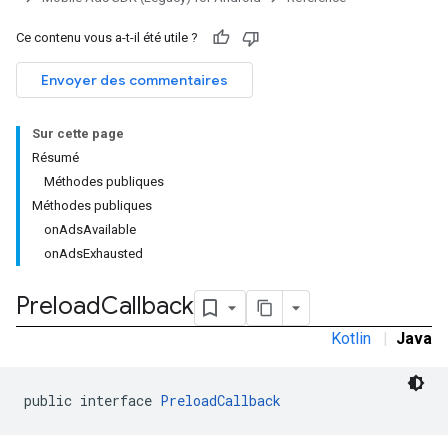
Ce contenu vous a-t-il été utile ?
rstitial
Envoyer des commentaires
Sur cette page
Résumé
Méthodes publiques
Méthodes publiques
onAdsAvailable
onAdsExhausted
Preload
Callback
Kotlin
|
Java
public interface 
PreloadCallback