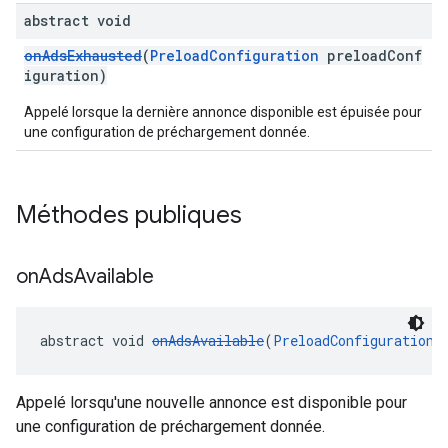
abstract void
onAdsExhausted
(
PreloadConfiguration
preloadConf
iguration)
Appelé lorsque la dernière annonce disponible est épuisée pour
une configuration de préchargement donnée.
Méthodes publiques
on
Ads
Available
abstract void 
onAdsAvailable
(
PreloadConfiguration
 
Appelé lorsqu'une nouvelle annonce est disponible pour
une configuration de préchargement donnée.