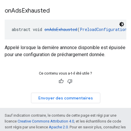
on
Ads
Exhausted
abstract void 
onAdsExhausted
(
PreloadConfiguration
 
Appelé lorsque la dernière annonce disponible est épuisée
pour une configuration de préchargement donnée.
Ce contenu vous a-t-il été utile ?
Envoyer des commentaires
Sauf indication contraire, le contenu de cette page est régi par une
licence
Creative Commons Attribution 4.0
, et les échantillons de code
sont régis par une licence
Apache 2.0
. Pour en savoir plus, consultez les