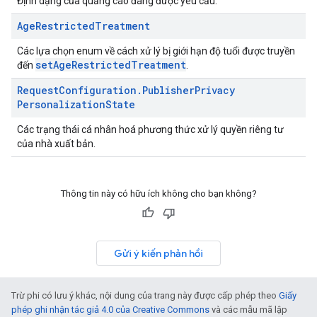
Định dạng của quảng cáo đang được yêu cầu.
Age
Restricted
Treatment
Các lựa chọn enum về cách xử lý bị giới hạn độ tuổi được truyền
setAgeRestrictedTreatment
đến
.
Request
Configuration
.
Publisher
Privacy
Personalization
State
Các trạng thái cá nhân hoá phương thức xử lý quyền riêng tư
của nhà xuất bản.
Thông tin này có hữu ích không cho bạn không?
Gửi ý kiến phản hồi
Trừ phi có lưu ý khác, nội dung của trang này được cấp phép theo
Giấy
phép ghi nhận tác giả 4.0 của Creative Commons
và các mẫu mã lập