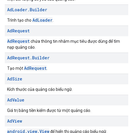
Ad
Loader
.
Builder
AdLoader
Trình tạo cho
.
Ad
Request
AdRequest
chứa thông tin nhắm mục tiêu được dùng để tìm
nạp quảng cáo.
Ad
Request
.
Builder
AdRequest
Tạo một
.
Ad
Size
Kích thước của quảng cáo biểu ngữ.
Ad
Value
Giá trị bằng tiền kiếm được từ một quảng cáo.
Ad
View
android.view.View
để hiển thị quảng cáo biểu ngữ.