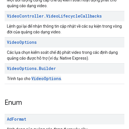
Một đối tượng cung cấp chế độ kiểm soát hoạt động phát cho
quảng cáo dạng video.
Video
Controller
.
Video
Lifecycle
Callbacks
Lệnh gọi lại để nhận thông tin cập nhật về các sự kiện trong vòng
đời của quảng cáo dạng video.
Video
Options
Các lựa chọn kiểm soát chế độ phát video trong các định dạng
quảng cáo được hỗ trợ (ví dụ: Native Express).
Video
Options
.
Builder
VideoOptions
Trình tạo cho
.
Enum
Ad
Format