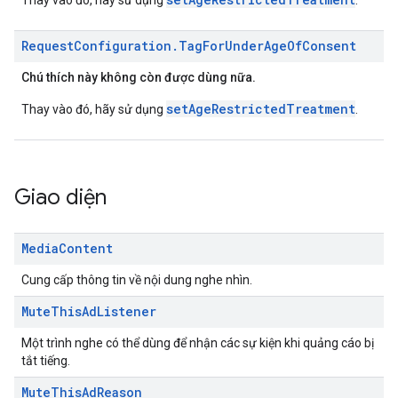
Thay vào đó, hãy sử dụng
.
Request
Configuration
.
Tag
For
Under
Age
Of
Consent
Chú thích này không còn được dùng nữa.
setAgeRestrictedTreatment
Thay vào đó, hãy sử dụng
.
Giao diện
Media
Content
Cung cấp thông tin về nội dung nghe nhìn.
Mute
This
Ad
Listener
Một trình nghe có thể dùng để nhận các sự kiện khi quảng cáo bị
tắt tiếng.
Mute
This
Ad
Reason