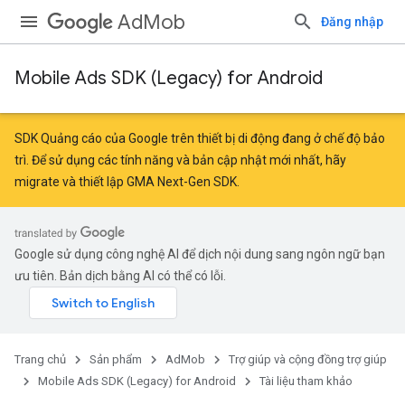
AdMob
Đăng nhập
Mobile Ads SDK (Legacy) for Android
SDK Quảng cáo của Google trên thiết bị di động đang ở chế độ bảo
trì. Để sử dụng các tính năng và bản cập nhật mới nhất, hãy
migrate
và
thiết lập GMA Next-Gen SDK
.
r
Google sử dụng công nghệ AI để dịch nội dung sang ngôn ngữ bạn
ưu tiên. Bản dịch bằng AI có thể có lỗi.
n
Trang chủ
Sản phẩm
AdMob
Trợ giúp và cộng đồng trợ giúp
customevent
Mobile Ads SDK (Legacy) for Android
Tài liệu tham khảo
tb