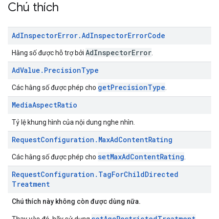
Chú thích
Ad
Inspector
Error
.
Ad
Inspector
Error
Code
AdInspectorError
Hằng số được hỗ trợ bởi
.
Ad
Value
.
Precision
Type
getPrecisionType
Các hằng số được phép cho
.
Media
Aspect
Ratio
Tỷ lệ khung hình của nội dung nghe nhìn.
Request
Configuration
.
Max
Ad
Content
Rating
setMaxAdContentRating
Các hằng số được phép cho
.
Request
Configuration
.
Tag
For
Child
Directed
Treatment
Chú thích này không còn được dùng nữa.
setAgeRestrictedTreatment