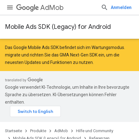
AdMob
Anmelden
Mobile Ads SDK (Legacy) for Android
Das Google Mobile Ads SDK befindet sich im Wartungsmodus.
migrate
und
richten Sie das GMA Next-Gen SDK ein
, um die
neuesten Updates und Funktionen zu nutzen.
r
Google verwendet KI-Technologie, um Inhalte in Ihre bevorzugte
Sprache zu übersetzen. KI-Übersetzungen können Fehler
n
enthalten.
customevent
tb
Startseite
Produkte
AdMob
Hilfe und Community
Mobile Ads SDK (Legacy) for Android
Referenzen