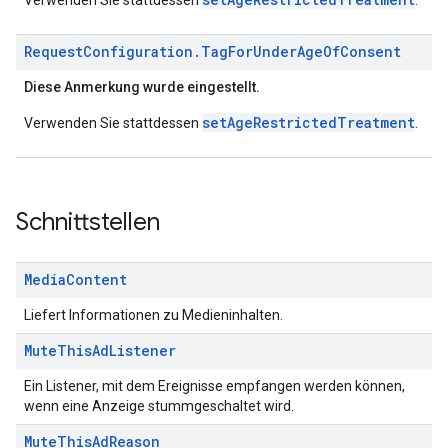
Verwenden Sie stattdessen
.
Request
Configuration
.
Tag
For
Under
Age
Of
Consent
Diese Anmerkung wurde eingestellt.
setAgeRestrictedTreatment
Verwenden Sie stattdessen
.
Schnittstellen
Media
Content
Liefert Informationen zu Medieninhalten.
Mute
This
Ad
Listener
Ein Listener, mit dem Ereignisse empfangen werden können,
wenn eine Anzeige stummgeschaltet wird.
Mute
This
Ad
Reason