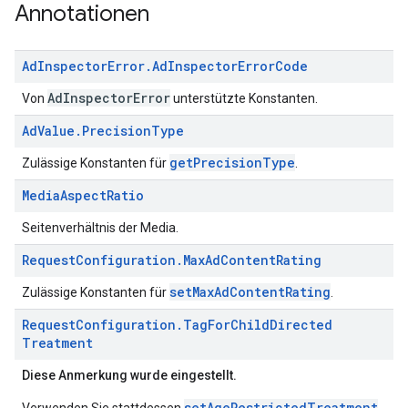
Annotationen
Ad
Inspector
Error
.
Ad
Inspector
Error
Code
AdInspectorError
Von
unterstützte Konstanten.
Ad
Value
.
Precision
Type
getPrecisionType
Zulässige Konstanten für
.
Media
Aspect
Ratio
Seitenverhältnis der Media.
Request
Configuration
.
Max
Ad
Content
Rating
setMaxAdContentRating
Zulässige Konstanten für
.
Request
Configuration
.
Tag
For
Child
Directed
Treatment
Diese Anmerkung wurde eingestellt.
setAgeRestrictedTreatment