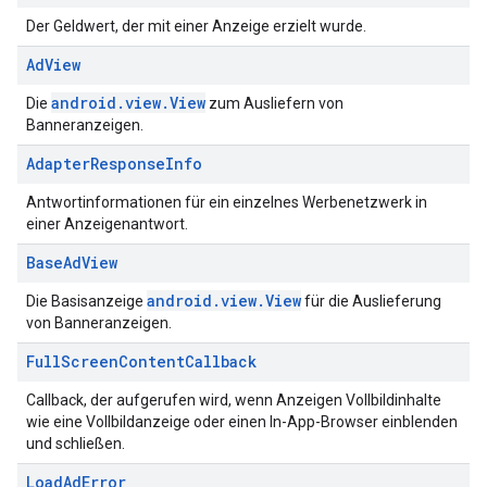
Der Geldwert, der mit einer Anzeige erzielt wurde.
Ad
View
android.view.View
Die
zum Ausliefern von
Banneranzeigen.
Adapter
Response
Info
Antwortinformationen für ein einzelnes Werbenetzwerk in
einer Anzeigenantwort.
Base
Ad
View
android.view.View
Die Basisanzeige
für die Auslieferung
von Banneranzeigen.
Full
Screen
Content
Callback
Callback, der aufgerufen wird, wenn Anzeigen Vollbildinhalte
wie eine Vollbildanzeige oder einen In-App-Browser einblenden
und schließen.
Load
Ad
Error