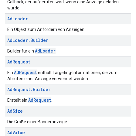
Callback, der aufgerufen wird, wenn eine Anzeige geladen
wurde.
Ad
Loader
Ein Objekt zum Anfordern von Anzeigen.
Ad
Loader
.
Builder
AdLoader
Builder für ein
.
Ad
Request
AdRequest
Ein
enthält Targeting-Informationen, die zum
Abrufen einer Anzeige verwendet werden.
Ad
Request
.
Builder
AdRequest
Erstellt ein
.
Ad
Size
Die Größe einer Banneranzeige.
Ad
Value