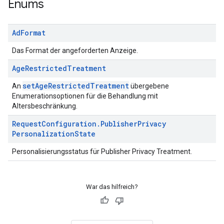
Enums
Ad
Format
Das Format der angeforderten Anzeige.
Age
Restricted
Treatment
setAgeRestrictedTreatment
An
übergebene
Enumerationsoptionen für die Behandlung mit
Altersbeschränkung.
Request
Configuration
.
Publisher
Privacy
Personalization
State
Personalisierungsstatus für Publisher Privacy Treatment.
War das hilfreich?