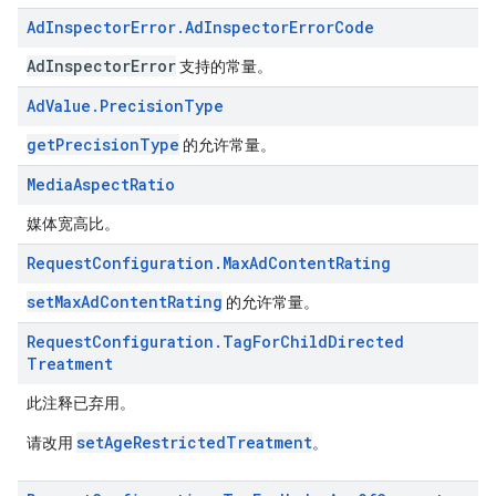
Ad
Inspector
Error
.
Ad
Inspector
Error
Code
AdInspectorError
支持的常量。
Ad
Value
.
Precision
Type
getPrecisionType
的允许常量。
Media
Aspect
Ratio
媒体宽高比。
Request
Configuration
.
Max
Ad
Content
Rating
setMaxAdContentRating
的允许常量。
Request
Configuration
.
Tag
For
Child
Directed
Treatment
此注释已弃用。
setAgeRestrictedTreatment
请改用
。