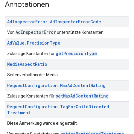
Annotationen
Ad
Inspector
Error
.
Ad
Inspector
Error
Code
AdInspectorError
Von
unterstützte Konstanten.
Ad
Value
.
Precision
Type
getPrecisionType
Zulässige Konstanten für
.
Media
Aspect
Ratio
Seitenverhältnis der Media.
Request
Configuration
.
Max
Ad
Content
Rating
setMaxAdContentRating
Zulässige Konstanten für
.
Request
Configuration
.
Tag
For
Child
Directed
Treatment
Diese Anmerkung wurde eingestellt.
setAgeRestrictedTreatment