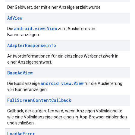
Der Geldwert, der mit einer Anzeige erzielt wurde.
Ad
View
android.view.View
Die
zum Ausliefern von
Banneranzeigen.
Adapter
Response
Info
Antwortinformationen für ein einzelnes Werbenetzwerk in
einer Anzeigenantwort.
Base
Ad
View
android.view.View
Die Basisanzeige
für die Auslieferung
von Banneranzeigen.
Full
Screen
Content
Callback
Callback, der aufgerufen wird, wenn Anzeigen Vollbildinhalte
wie eine Vollbildanzeige oder einen In-App-Browser einblenden
und schließen.
Load
Ad
Error