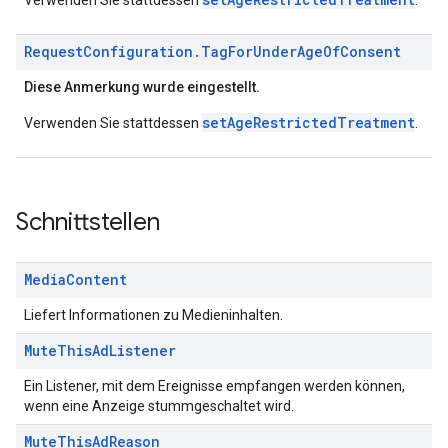
Verwenden Sie stattdessen
.
Request
Configuration
.
Tag
For
Under
Age
Of
Consent
Diese Anmerkung wurde eingestellt.
setAgeRestrictedTreatment
Verwenden Sie stattdessen
.
Schnittstellen
Media
Content
Liefert Informationen zu Medieninhalten.
Mute
This
Ad
Listener
Ein Listener, mit dem Ereignisse empfangen werden können,
wenn eine Anzeige stummgeschaltet wird.
Mute
This
Ad
Reason