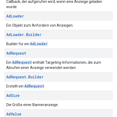
Callback, der aufgerufen wird, wenn eine Anzeige geladen
wurde.
Ad
Loader
Ein Objekt zum Anfordern von Anzeigen.
Ad
Loader
.
Builder
AdLoader
Builder für ein
.
Ad
Request
AdRequest
Ein
enthält Targeting-Informationen, die zum
Abrufen einer Anzeige verwendet werden.
Ad
Request
.
Builder
AdRequest
Erstellt ein
.
Ad
Size
Die Größe einer Banneranzeige.
Ad
Value