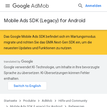
AdMob
Anmelden
Mobile Ads SDK (Legacy) for Android
Das Google Mobile Ads SDK befindet sich im Wartungsmodus.
migrate
und
richten Sie das GMA Next-Gen SDK ein
, um die
neuesten Updates und Funktionen zu nutzen.
r
Google verwendet KI-Technologie, um Inhalte in Ihre bevorzugte
Sprache zu übersetzen. KI-Übersetzungen können Fehler
n
enthalten.
customevent
tb
Startseite
Produkte
AdMob
Hilfe und Community
Mobile Ads SDK (Legacy) for Android
Referenzen