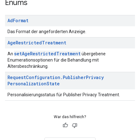
Enums
Ad
Format
Das Format der angeforderten Anzeige.
Age
Restricted
Treatment
setAgeRestrictedTreatment
An
übergebene
Enumerationsoptionen für die Behandlung mit
Altersbeschränkung.
Request
Configuration
.
Publisher
Privacy
Personalization
State
Personalisierungsstatus für Publisher Privacy Treatment.
War das hilfreich?