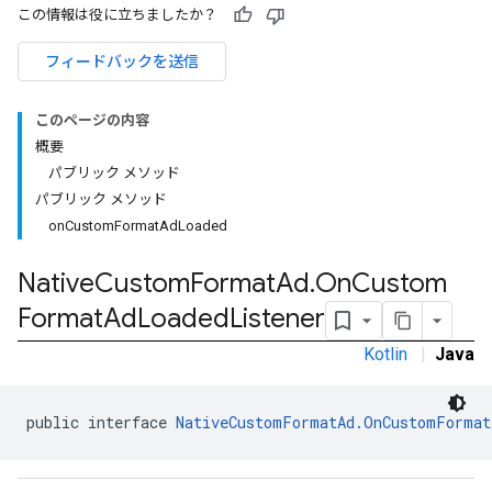
この情報は役に立ちましたか？
フィードバックを送信
このページの内容
概要
パブリック メソッド
パブリック メソッド
onCustomFormatAdLoaded
Native
Custom
Format
Ad
.
On
Custom
Format
Ad
Loaded
Listener
rstitial
Kotlin
|
Java
public interface 
NativeCustomFormatAd.OnCustomFormat