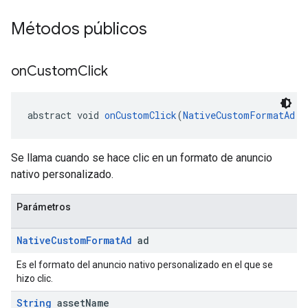
Métodos públicos
on
Custom
Click
abstract void 
onCustomClick
(
NativeCustomFormatAd
 a
Se llama cuando se hace clic en un formato de anuncio
nativo personalizado.
Parámetros
Native
Custom
Format
Ad
ad
Es el formato del anuncio nativo personalizado en el que se
hizo clic.
String
asset
Name