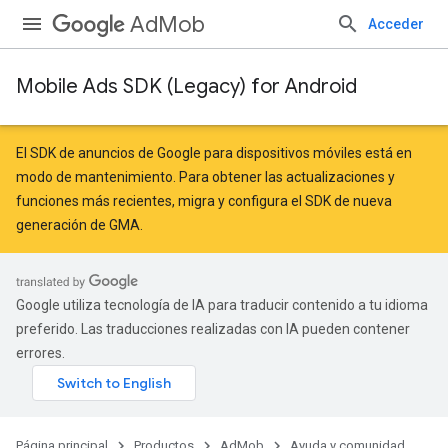
AdMob
Acceder
Mobile Ads SDK (Legacy) for Android
r
El SDK de anuncios de Google para dispositivos móviles está en
modo de mantenimiento. Para obtener las actualizaciones y
funciones más recientes,
migra
y
configura el SDK de nueva
n
generación de GMA
.
customevent
Google utiliza tecnología de IA para traducir contenido a tu idioma
tb
preferido. Las traducciones realizadas con IA pueden contener
errores.
Página principal
Productos
AdMob
Ayuda y comunidad