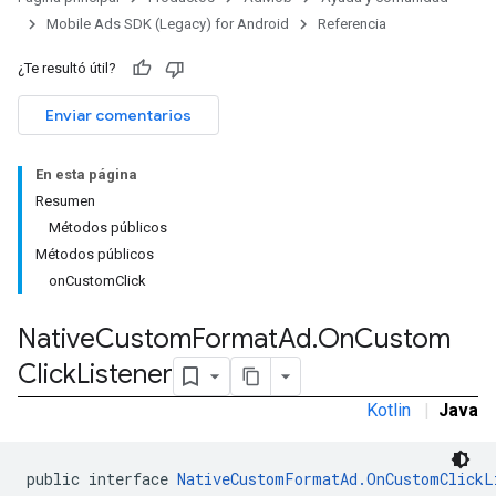
Mobile Ads SDK (Legacy) for Android
Referencia
¿Te resultó útil?
Enviar comentarios
En esta página
Resumen
Métodos públicos
Métodos públicos
onCustomClick
Native
Custom
Format
Ad
.
On
Custom
rstitial
Click
Listener
Kotlin
|
Java
public interface 
NativeCustomFormatAd.OnCustomClickL