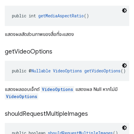
public int 
getMediaAspectRatio
()
แสดงผลสัดส่วนภาพของสื่อที่จะแสดง
get
Video
Options
public @
Nullable
VideoOptions
getVideoOptions
()
แสดงผลออบเจ็กต์
VideoOptions
แสดงผล Null หากไม่มี
VideoOptions
should
Request
Multiple
Images
public boolean 
shouldRequestMultipleImages
()