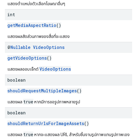
แสดงตำแหน่งตัวเลือกโฆษณาอื่นๆ
int
getMediaAspectRatio
()
แสดงผลสัดส่วนภาพของสื่อที่จะแสดง
@
Nullable
Video
Options
getVideoOptions
()
VideoOptions
แสดงผลออบเจ็กต์
boolean
shouldRequestMultipleImages
()
true
แสดงผล
หากมีการขอรูปภาพหลายรูป
boolean
shouldReturnUrlsForImageAssets
()
true
แสดงผล
หากจะแสดงผล URL สำหรับชิ้นงานรูปภาพแทนรูปภาพเอง