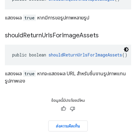
แสดงผล
true
หากมีการขอรูปภาพหลายรูป
should
Return
Urls
For
Image
Assets
public boolean 
shouldReturnUrlsForImageAssets
()
แสดงผล
true
หากจะแสดงผล URL สำหรับชิ้นงานรูปภาพแทน
รูปภาพเอง
ข้อมูลนี้มีประโยชน์ไหม
ส่งความคิดเห็น