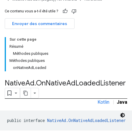
Ce contenu vous a-t-il été utile ?
Envoyer des commentaires
Sur cette page
Résumé
Méthodes publiques
Méthodes publiques
onNativeAdLoaded
Native
Ad
.
On
Native
Ad
Loaded
Listener
rstitial
Kotlin
|
Java
public interface 
NativeAd.OnNativeAdLoadedListener