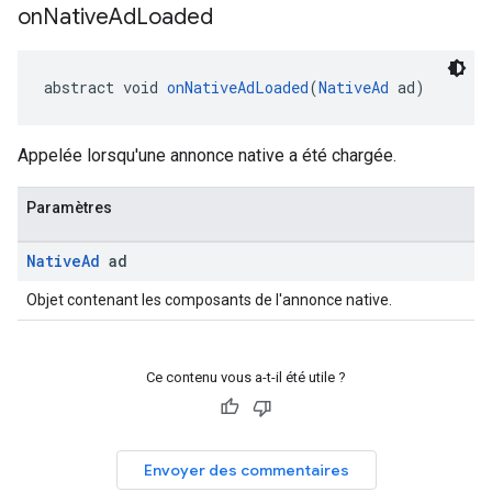
on
Native
Ad
Loaded
abstract void 
onNativeAdLoaded
(
NativeAd
 ad)
Appelée lorsqu'une annonce native a été chargée.
Paramètres
Native
Ad
ad
Objet contenant les composants de l'annonce native.
Ce contenu vous a-t-il été utile ?
Envoyer des commentaires