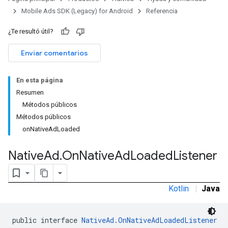
Mobile Ads SDK (Legacy) for Android
Referencia
¿Te resultó útil?
Enviar comentarios
En esta página
Resumen
Métodos públicos
Métodos públicos
onNativeAdLoaded
Native
Ad
.
On
Native
Ad
Loaded
Listener
rstitial
Kotlin
|
Java
public interface 
NativeAd.OnNativeAdLoadedListener