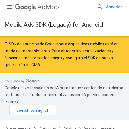
AdMob
Acceder
Mobile Ads SDK (Legacy) for Android
r
El SDK de anuncios de Google para dispositivos móviles está en
modo de mantenimiento. Para obtener las actualizaciones y
funciones más recientes,
migra
y
configura el SDK de nueva
n
generación de GMA
.
customevent
Google utiliza tecnología de IA para traducir contenido a tu idioma
tb
preferido. Las traducciones realizadas con IA pueden contener
errores.
Página principal
Productos
AdMob
Ayuda y comunidad