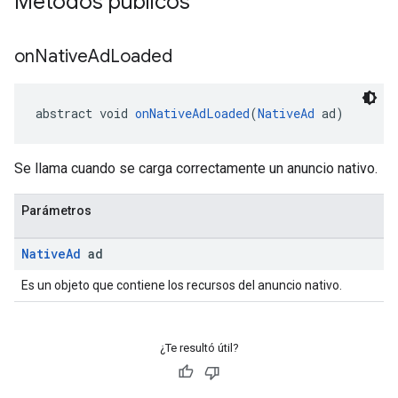
Métodos públicos
on
Native
Ad
Loaded
abstract void 
onNativeAdLoaded
(
NativeAd
 ad)
Se llama cuando se carga correctamente un anuncio nativo.
Parámetros
Native
Ad
ad
Es un objeto que contiene los recursos del anuncio nativo.
¿Te resultó útil?