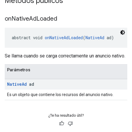
Métodos públicos
on
Native
Ad
Loaded
abstract void 
onNativeAdLoaded
(
NativeAd
 ad)
Se llama cuando se carga correctamente un anuncio nativo.
Parámetros
Native
Ad
ad
Es un objeto que contiene los recursos del anuncio nativo.
¿Te ha resultado útil?