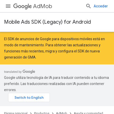
AdMob
Acceder
Mobile Ads SDK (Legacy) for Android
r
El SDK de anuncios de Google para dispositivos móviles está en
modo de mantenimiento. Para obtener las actualizaciones y
funciones más recientes,
migra
y
configura el SDK de nueva
n
generación de GMA
.
customevent
Google utiliza tecnología de IA para traducir contenido a tu idioma
tb
preferido. Las traducciones realizadas con IA pueden contener
errores.
Página principal
Productos
AdMob
Ayuda y comunidad