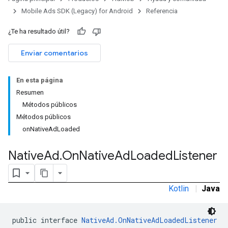
Mobile Ads SDK (Legacy) for Android
Referencia
¿Te ha resultado útil?
Enviar comentarios
En esta página
Resumen
Métodos públicos
Métodos públicos
onNativeAdLoaded
Native
Ad
.
On
Native
Ad
Loaded
Listener
rstitial
Kotlin
|
Java
public interface 
NativeAd.OnNativeAdLoadedListener