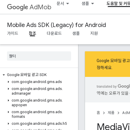
문서
샘플
도움말 및 커
AdMob
Mobile Ads SDK (Legacy) for Android
가이드
참조
다운로드
샘플
지원
Google 모바일 
정
하세요.
Google 모바일 광고 SDK
com
.
google
.
android
.
gms
.
ads
com
.
google
.
android
.
gms
.
ads
.
역에는 오류가 있을 
admanager
com
.
google
.
android
.
gms
.
ads
.
appopen
com
.
google
.
android
.
gms
.
ads
.
홈
제품
AdM
formats
Media
V
com
.
google
.
android
.
gms
.
ads
.
h5