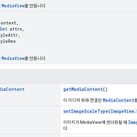
MediaView
서
를 만듭니다.
ontext,
Set
attrs,
leAttr,
leRes
MediaView
서
를 만듭니다.
dia
Content
getMediaContent
()
MediaContent
이 미디어 뷰와 연결된
setImageScaleType
(
ImageView.
Ima
이미지가 MediaView에 렌더링될 때
다.