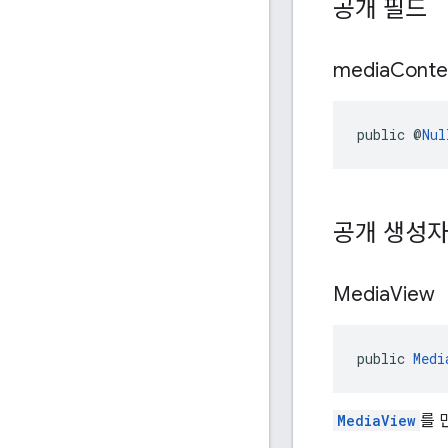
공개 필드
media
Conte
public @
Nul
공개 생성
Media
View
public 
Medi
MediaView
를 