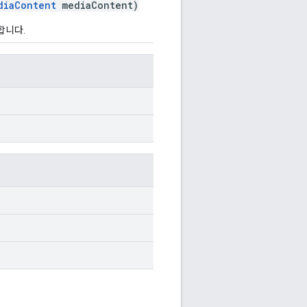
diaContent
mediaContent)
합니다.