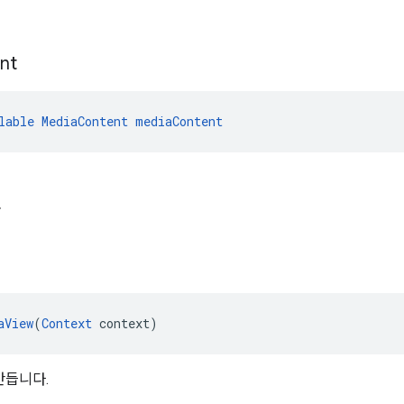
nt
lable
MediaContent
mediaContent
자
aView
(
Context
 context)
만듭니다.