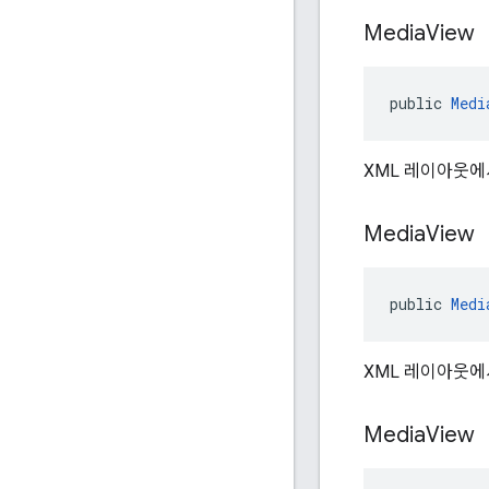
Media
View
public 
Medi
XML 레이아웃
Media
View
public 
Medi
XML 레이아웃
Media
View