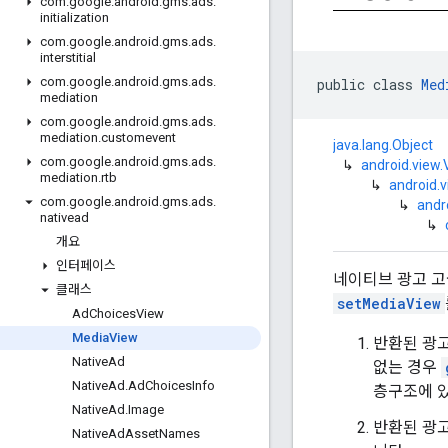
com
.
google
.
android
.
gms
.
ads
.
initialization
com
.
google
.
android
.
gms
.
ads
.
interstitial
com
.
google
.
android
.
gms
.
ads
.
public class 
Med
mediation
com
.
google
.
android
.
gms
.
ads
.
mediation
.
customevent
java.lang.Object
com
.
google
.
android
.
gms
.
ads
.
↳
android.view.
mediation
.
rtb
↳
android.
com
.
google
.
android
.
gms
.
ads
.
↳
andr
nativead
↳
개요
인터페이스
네이티브 광고 고
클래스
setMediaView
Ad
Choices
View
Media
View
반환된 광고
Native
Ad
없는 경우
Native
Ad
.
Ad
Choices
Info
층구조에 있
Native
Ad
.
Image
반환된 광고
Native
Ad
Asset
Names