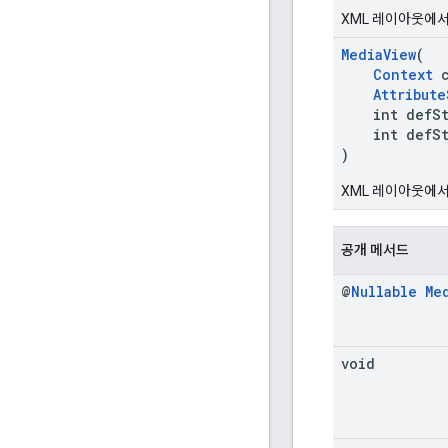
XML 레이아웃에
MediaView
(
Context
c
Attribute
int defSty
int defSty
)
XML 레이아웃에
공개 메서드
@
Nullable
Me
void