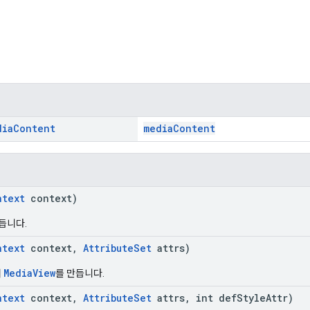
dia
Content
mediaContent
ntext
context)
듭니다.
ntext
context,
AttributeSet
attrs)
MediaView
서
를 만듭니다.
ntext
context,
AttributeSet
attrs, int defStyleAttr)