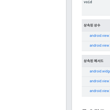
void
상속된 상수
android.view
android.view
상속된 메서드
android.wid
android.view
android.view