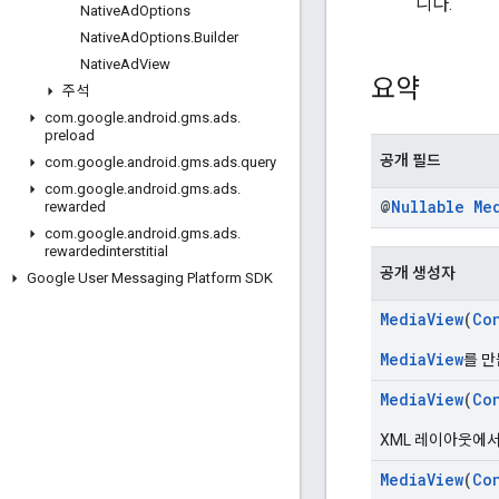
니다.
Native
Ad
Options
Native
Ad
Options
.
Builder
Native
Ad
View
요약
주석
com
.
google
.
android
.
gms
.
ads
.
preload
공개 필드
com
.
google
.
android
.
gms
.
ads
.
query
com
.
google
.
android
.
gms
.
ads
.
@
Nullable
Me
rewarded
com
.
google
.
android
.
gms
.
ads
.
rewardedinterstitial
공개 생성자
Google User Messaging Platform SDK
MediaView
(
Co
MediaView
를 만
MediaView
(
Co
XML 레이아웃에
MediaView
(
Co