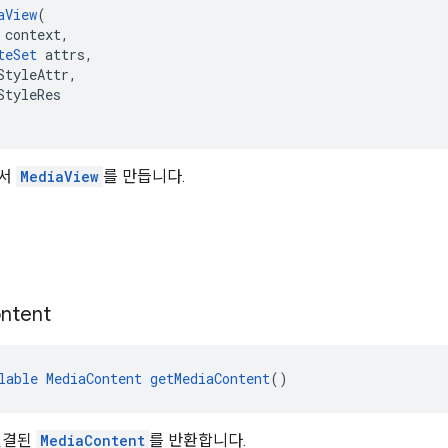
aView
(
 context,
teSet
 attrs,
StyleAttr,
StyleRes
에서
MediaView
를 만듭니다.
드
ntent
lable
MediaContent
getMediaContent
()
연결된
MediaContent
를 반환합니다.