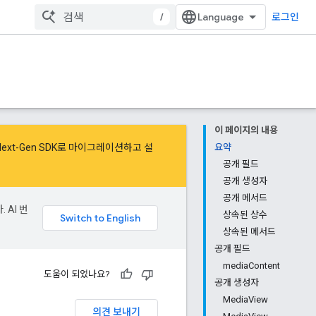
/
로그인
이 페이지의 내용
Next-Gen SDK로 마이그레이션
하고
설
요약
공개 필드
공개 생성자
공개 메서드
 AI 번
상속된 상수
상속된 메서드
공개 필드
mediaContent
도움이 되었나요?
공개 생성자
MediaView
의견 보내기