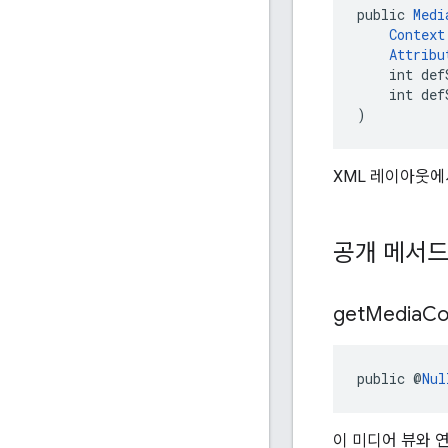
public 
Medi
Context
Attribu
    int def
    int def
)
XML 레이아웃
공개 메서
get
Media
Co
public @
Nul
이 미디어 뷰와 