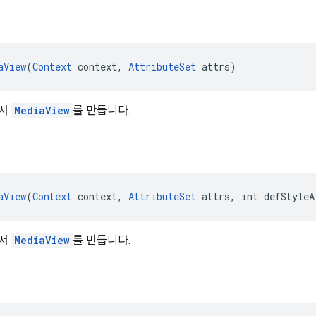
aView
(
Context
 context, 
AttributeSet
 attrs)
에서
MediaView
를 만듭니다.
aView
(
Context
 context, 
AttributeSet
 attrs, int defStyleA
에서
MediaView
를 만듭니다.