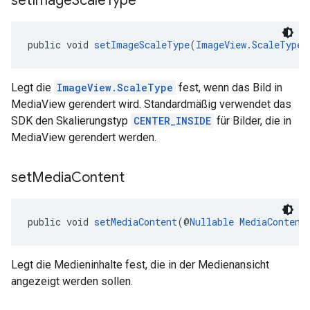
set
Image
Scale
Type
public void 
setImageScaleType
(
ImageView.ScaleType
 
Legt die
ImageView.ScaleType
fest, wenn das Bild in
MediaView gerendert wird. Standardmäßig verwendet das
SDK den Skalierungstyp
CENTER_INSIDE
für Bilder, die in
MediaView gerendert werden.
set
Media
Content
public void 
setMediaContent
(@
Nullable
MediaContent
Legt die Medieninhalte fest, die in der Medienansicht
angezeigt werden sollen.