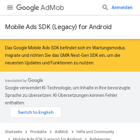
AdMob
Anmelden
Mobile Ads SDK (Legacy) for Android
r
Das Google Mobile Ads SDK befindet sich im Wartungsmodus.
migrate
und
richten Sie das GMA Next-Gen SDK ein
, um die
neuesten Updates und Funktionen zu nutzen.
n
customevent
Google verwendet KI-Technologie, um Inhalte in Ihre bevorzugte
tb
Sprache zu übersetzen. KI-Übersetzungen können Fehler
enthalten.
Startseite
Produkte
AdMob
Hilfe und Community
Mobile Ads SDK (Legacy) for Android
Referenzen