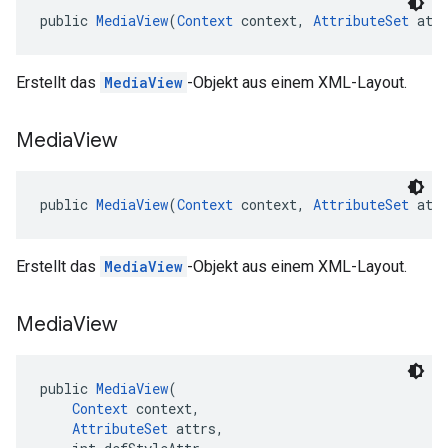
public 
MediaView
(
Context
 context, 
AttributeSet
 att
Erstellt das
MediaView
-Objekt aus einem XML-Layout.
Media
View
public 
MediaView
(
Context
 context, 
AttributeSet
 att
Erstellt das
MediaView
-Objekt aus einem XML-Layout.
Media
View
public 
MediaView
(
Context
 context,
AttributeSet
 attrs,