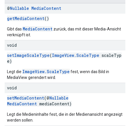
@
Nullable
Media
Content
getMediaContent
()
MediaContent
Gibt das
zurück, das mit dieser Media-Ansicht
verknüpft ist.
void
setImageScaleType
(
ImageView.ScaleType
scaleTyp
e)
ImageView.ScaleType
Legt die
fest, wenn das Bild in
MediaView gerendert wird.
void
setMediaContent
(@
Nullable
MediaContent
mediaContent)
Legt die Medieninhalte fest, die in der Medienansicht angezeigt
werden sollen.