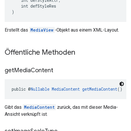
    int defStyleAttr,
    int defStyleRes
)
Erstellt das
MediaView
-Objekt aus einem XML-Layout.
Öffentliche Methoden
get
Media
Content
public @
Nullable
MediaContent
getMediaContent
()
Gibt das
MediaContent
zurück, das mit dieser Media-
Ansicht verknüpft ist.