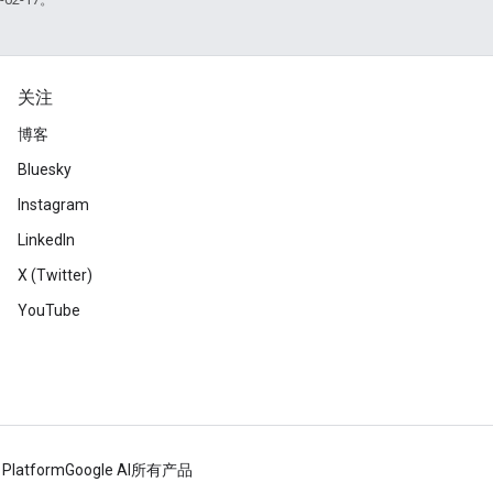
关注
博客
Bluesky
Instagram
LinkedIn
X (Twitter)
YouTube
 Platform
Google AI
所有产品