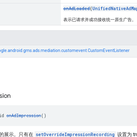
onAdLoaded
(
UnifiedNativeAdMa
表示已请求并成功接收统一原生广告。
gle.android.gms.ads.mediation.customevent.CustomEventListener
sion
id 
onAdImpression
()
的展示。只有在
setOverrideImpressionRecording
设置为 t