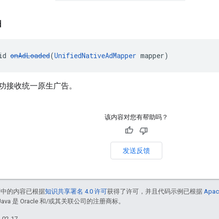
d
id 
onAdLoaded
(
UnifiedNativeAdMapper
 mapper)
功接收统一原生广告。
该内容对您有帮助吗？
发送反馈
面中的内容已根据
知识共享署名 4.0 许可
获得了许可，并且代码示例已根据
Apac
Java 是 Oracle 和/或其关联公司的注册商标。
02-17。