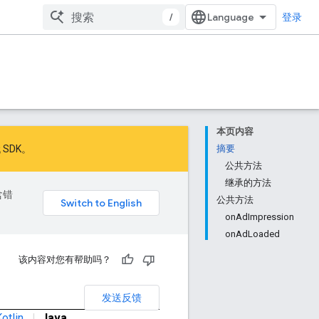
/
登录
本页内容
 SDK
。
摘要
公共方法
继承的方法
含错
公共方法
onAdImpression
onAdLoaded
该内容对您有帮助吗？
发送反馈
otlin
|
Java