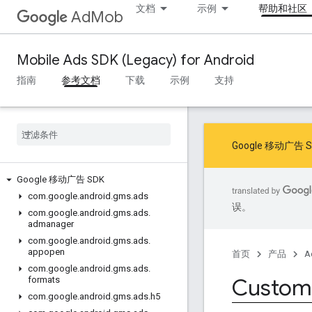
文档
示例
帮助和社区
AdMob
Mobile Ads SDK (Legacy) for Android
指南
参考文档
下载
示例
支持
Google 移动
Google 移动广告 SDK
com
.
google
.
android
.
gms
.
ads
误。
com
.
google
.
android
.
gms
.
ads
.
admanager
com
.
google
.
android
.
gms
.
ads
.
appopen
首页
产品
A
com
.
google
.
android
.
gms
.
ads
.
Custom
formats
com
.
google
.
android
.
gms
.
ads
.
h5