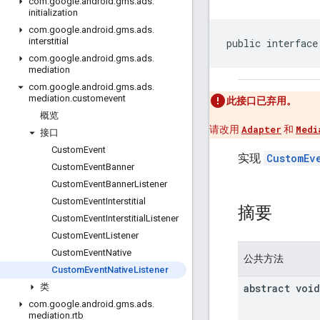
com
.
google
.
android
.
gms
.
ads
.
initialization
com
.
google
.
android
.
gms
.
ads
.
interstitial
public interface
com
.
google
.
android
.
gms
.
ads
.
mediation
com
.
google
.
android
.
gms
.
ads
.
mediation
.
customevent
此接口已弃用。
概览
请改用
Adapter
和
Medi
接口
Custom
Event
实现
CustomEv
Custom
Event
Banner
Custom
Event
Banner
Listener
Custom
Event
Interstitial
摘要
Custom
Event
Interstitial
Listener
Custom
Event
Listener
Custom
Event
Native
公共方法
Custom
Event
Native
Listener
abstract void
类
com
.
google
.
android
.
gms
.
ads
.
mediation
.
rtb