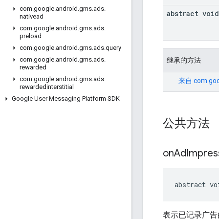
com
.
google
.
android
.
gms
.
ads
.
abstract void
nativead
com
.
google
.
android
.
gms
.
ads
.
preload
com
.
google
.
android
.
gms
.
ads
.
query
com
.
google
.
android
.
gms
.
ads
.
继承的方法
rewarded
com
.
google
.
android
.
gms
.
ads
.
来自
com.goo
rewardedinterstitial
Google User Messaging Platform SDK
公共方法
on
Ad
Impres
abstract vo
表示已记录广告