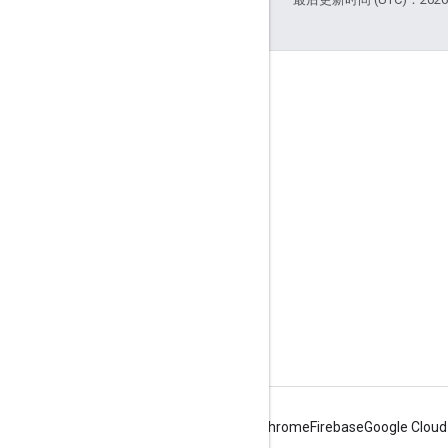
互动
Google Developer Program
Google Developer Groups
Google Developer Experts
Accelerators
Google Cloud & NVIDIA
Android
Chrome
Firebase
Google Cloud