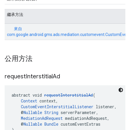
繼承方法
來自
com.google.android.gms.ads.mediation.customevent.CustomEven
公用方法
request
Interstitial
Ad
abstract void 
requestInterstitialAd
(
Context
 context,
CustomEventInterstitialListener
 listener,
    @
Nullable
String
 serverParameter,
MediationAdRequest
 mediationAdRequest,
    @
Nullable
Bundle
 customEventExtras
)