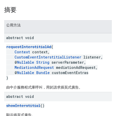
摘要
公用方法
abstract void
requestInterstitialAd
(
Context
context,
CustomEventInterstitialListener
listener,
@
Nullable
String
serverParameter,
MediationAdRequest
mediationAdRequest,
@
Nullable
Bundle
customEventExtras
)
由中介服務程式庫呼叫，用於請求插頁式廣告。
abstract void
showInterstitial
()
顯示插頁式廣告。