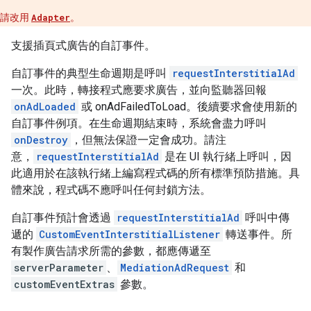
請改用
Adapter
。
支援插頁式廣告的自訂事件。
自訂事件的典型生命週期是呼叫
requestInterstitialAd
一次。此時，轉接程式應要求廣告，並向監聽器回報
onAdLoaded
或 onAdFailedToLoad。後續要求會使用新的
自訂事件例項。在生命週期結束時，系統會盡力呼叫
onDestroy
，但無法保證一定會成功。請注
意，
requestInterstitialAd
是在 UI 執行緒上呼叫，因
此適用於在該執行緒上編寫程式碼的所有標準預防措施。具
體來說，程式碼不應呼叫任何封鎖方法。
自訂事件預計會透過
requestInterstitialAd
呼叫中傳
遞的
CustomEventInterstitialListener
轉送事件。所
有製作廣告請求所需的參數，都應傳遞至
serverParameter
、
MediationAdRequest
和
customEventExtras
參數。