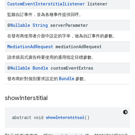
Custom
Event
Interstitial
Listener
listener
監聽自訂事件，並為各種事件提供回呼。
@
Nullable
String
server
Parameter
在發布商使用者介面中設定的字串，做為自訂事件的參數。
Mediation
Ad
Request
mediation
Ad
Request
請求插頁式廣告時要使用的通用指定目標參數。
@
Nullable
Bundle
custom
Event
Extras
Bundle
發布商針對個別要求設定的
參數。
show
Interstitial
abstract void 
showInterstitial
()