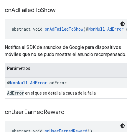
on
Ad
Failed
To
Show
abstract void 
onAdFailedToShow
(@
NonNull
AdError
 ad
Notifica al SDK de anuncios de Google para dispositivos
móviles que no se pudo mostrar el anuncio recompensado.
Parámetros
@
Non
Null
Ad
Error
ad
Error
AdError
en el que se detalla la causa de la falla
on
User
Earned
Reward
abstract void 
onUserEarnedReward
()