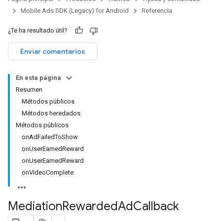
Mobile Ads SDK (Legacy) for Android
Referencia
¿Te ha resultado útil?
Enviar comentarios
En esta página
Resumen
Métodos públicos
Métodos heredados
Métodos públicos
onAdFailedToShow
onUserEarnedReward
onUserEarnedReward
onVideoComplete
Mediation
Rewarded
Ad
Callback