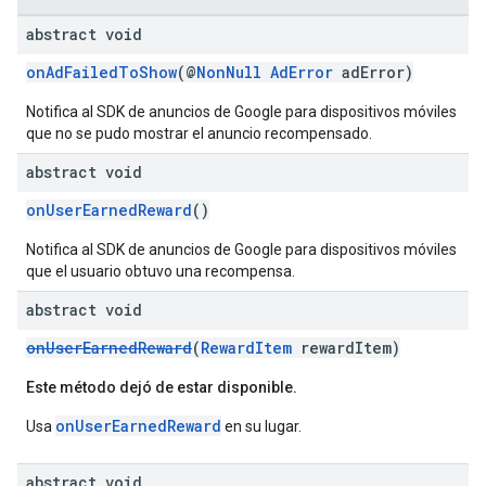
abstract void
onAdFailedToShow
(@
NonNull
AdError
adError)
Notifica al SDK de anuncios de Google para dispositivos móviles
que no se pudo mostrar el anuncio recompensado.
abstract void
onUserEarnedReward
()
Notifica al SDK de anuncios de Google para dispositivos móviles
que el usuario obtuvo una recompensa.
abstract void
onUserEarnedReward
(
RewardItem
rewardItem)
Este método dejó de estar disponible.
onUserEarnedReward
Usa
en su lugar.
abstract void