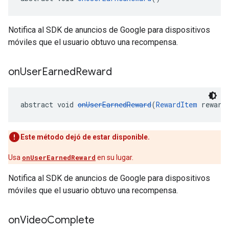
Notifica al SDK de anuncios de Google para dispositivos
móviles que el usuario obtuvo una recompensa.
on
User
Earned
Reward
abstract void 
onUserEarnedReward
(
RewardItem
 reward
Este método dejó de estar disponible.
Usa
onUserEarnedReward
en su lugar.
Notifica al SDK de anuncios de Google para dispositivos
móviles que el usuario obtuvo una recompensa.
on
Video
Complete