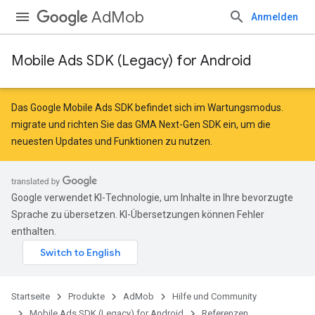
AdMob
Anmelden
Mobile Ads SDK (Legacy) for Android
r
Das Google Mobile Ads SDK befindet sich im Wartungsmodus.
migrate
und
richten Sie das GMA Next-Gen SDK ein
, um die
neuesten Updates und Funktionen zu nutzen.
n
Google verwendet KI-Technologie, um Inhalte in Ihre bevorzugte
Sprache zu übersetzen. KI-Übersetzungen können Fehler
enthalten.
Startseite
Produkte
AdMob
Hilfe und Community
Mobile Ads SDK (Legacy) for Android
Referenzen