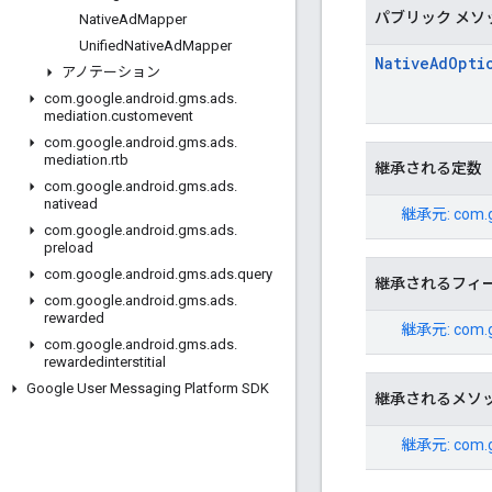
パブリック メソ
Native
Ad
Mapper
Unified
Native
Ad
Mapper
Native
Ad
Opti
アノテーション
com
.
google
.
android
.
gms
.
ads
.
mediation
.
customevent
com
.
google
.
android
.
gms
.
ads
.
mediation
.
rtb
継承される定数
com
.
google
.
android
.
gms
.
ads
.
nativead
継承元:
com.g
com
.
google
.
android
.
gms
.
ads
.
preload
com
.
google
.
android
.
gms
.
ads
.
query
継承されるフィ
com
.
google
.
android
.
gms
.
ads
.
rewarded
継承元:
com.g
com
.
google
.
android
.
gms
.
ads
.
rewardedinterstitial
Google User Messaging Platform SDK
継承されるメソ
継承元:
com.g