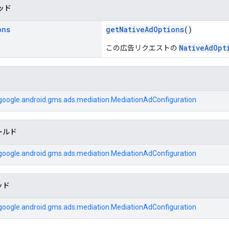
ッド
ons
getNativeAdOptions
()
NativeAdOpt
この広告リクエストの
oogle.android.gms.ads.mediation.MediationAdConfiguration
ールド
oogle.android.gms.ads.mediation.MediationAdConfiguration
ッド
oogle.android.gms.ads.mediation.MediationAdConfiguration