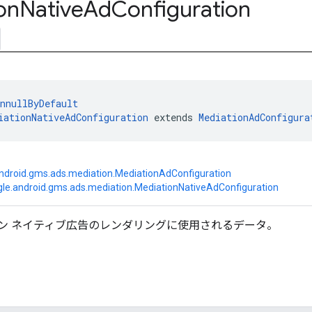
on
Native
Ad
Configuration
nnullByDefault
iationNativeAdConfiguration
 extends 
MediationAdConfigura
ndroid.gms.ads.mediation.MediationAdConfiguration
le.android.gms.ads.mediation.MediationNativeAdConfiguration
ン ネイティブ広告のレンダリングに使用されるデータ。