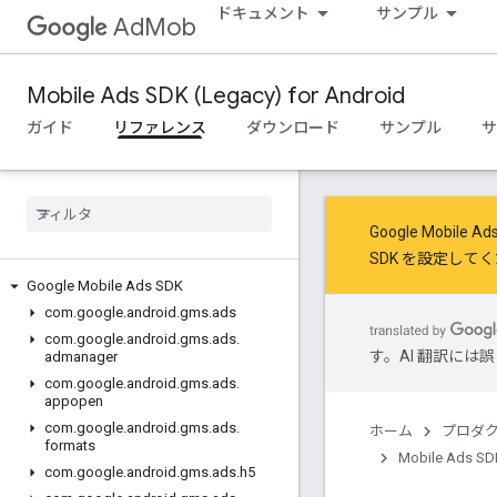
ドキュメント
サンプル
AdMob
Mobile Ads SDK (Legacy) for Android
ガイド
リファレンス
ダウンロード
サンプル
サ
Google Mob
SDK を設定
してく
Google Mobile Ads SDK
com
.
google
.
android
.
gms
.
ads
com
.
google
.
android
.
gms
.
ads
.
す。AI 翻訳に
admanager
com
.
google
.
android
.
gms
.
ads
.
appopen
com
.
google
.
android
.
gms
.
ads
.
ホーム
プロダ
formats
Mobile Ads SDK
com
.
google
.
android
.
gms
.
ads
.
h5