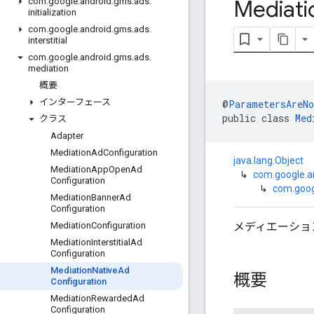
Mediati
com
.
google
.
android
.
gms
.
ads
.
initialization
com
.
google
.
android
.
gms
.
ads
.
interstitial
com
.
google
.
android
.
gms
.
ads
.
mediation
概要
インターフェース
@
ParametersAreNo
public class 
Med
クラス
Adapter
Mediation
Ad
Configuration
java.lang.Object
Mediation
App
Open
Ad
↳
com.google.a
Configuration
↳
com.goog
Mediation
Banner
Ad
Configuration
メディエーショ
Mediation
Configuration
Mediation
Interstitial
Ad
Configuration
Mediation
Native
Ad
概要
Configuration
Mediation
Rewarded
Ad
Configuration