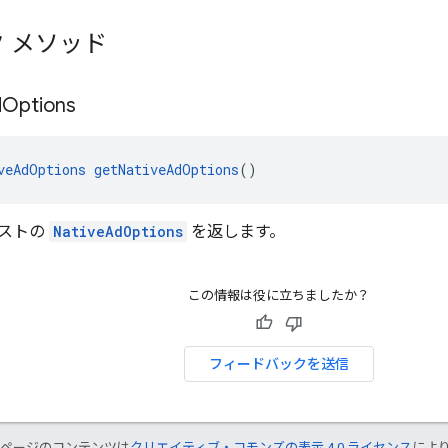
 メソッド
d
Options
veAdOptions
getNativeAdOptions
()
ストの
NativeAdOptions
を返します。
この情報は役に立ちましたか？
フィードバックを送信
のページのコンテンツは
クリエイティブ・コモンズの表示 4.0 ライセンス
によ