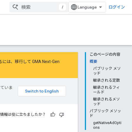
/
ログイン
このページの内容
するには、
移行
して
GMA Next-Gen
概要
パブリック メソ
ッド
継承される定数
していま
継承されるフィ
ールド
継承されるメソ
ッド
パブリック メソッ
情報は役に立ちましたか？
ド
getNativeAdOpti
ons