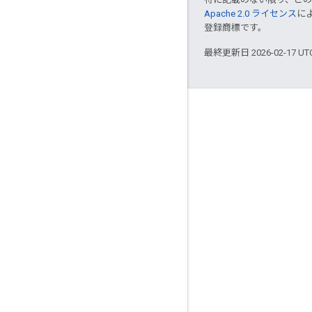
Apache 2.0 ライセンス
に
登録商標です。
最終更新日 2026-02-17 U
つながる
Google Developer Program
Google Developer Groups
Google Developer Experts
Accelerators
Google Cloud & NVIDIA