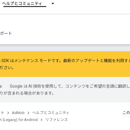
ヘルプとコミュニティ
ポート
ile Ads SDK はメンテナンス モードです。最新のアップデートと機能を利用
ださい。
Google は AI 技術を使用して、コンテンツをご希望の言語に翻訳
は誤りが含まれる場合があります。
クト
AdMob
ヘルプとコミュニティ
この
 (Legacy) for Android
リファレンス