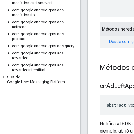
mediation
.
customevent
com
.
google
.
android
.
gms
.
ads
.
mediation
.
rtb
com
.
google
.
android
.
gms
.
ads
.
nativead
Métodos hered
com
.
google
.
android
.
gms
.
ads
.
preload
Desde
com.g
com
.
google
.
android
.
gms
.
ads
.
query
com
.
google
.
android
.
gms
.
ads
.
rewarded
com
.
google
.
android
.
gms
.
ads
.
Métodos p
rewardedinterstitial
SDK de
Google User Messaging Platform
on
Ad
Left
App
abstract vo
Notifica al SDK 
ejemplo, abrió u