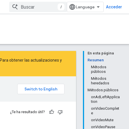
/
Acceder
En esta página
Para obtener las actualizaciones y
Resumen
Métodos
públicos
Métodos
heredados
Métodos públicos
onAdLeftApplica
tion
onVideoComplet
¿Te ha resultado útil?
e
onVideoMute
onVideoPause