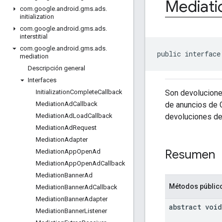
Mediati
com
.
google
.
android
.
gms
.
ads
.
initialization
com
.
google
.
android
.
gms
.
ads
.
interstitial
com
.
google
.
android
.
gms
.
ads
.
public interface
mediation
Descripción general
Interfaces
Son devolucione
Initialization
Complete
Callback
de anuncios de 
Mediation
Ad
Callback
devoluciones de 
Mediation
Ad
Load
Callback
Mediation
Ad
Request
Mediation
Adapter
Resumen
Mediation
App
Open
Ad
Mediation
App
Open
Ad
Callback
Mediation
Banner
Ad
Métodos públic
Mediation
Banner
Ad
Callback
Mediation
Banner
Adapter
abstract void
Mediation
Banner
Listener