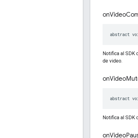
on
Video
Com
abstract vo
Notifica al SDK
de video.
on
Video
Mut
abstract vo
Notifica al SDK 
on
Video
Pau