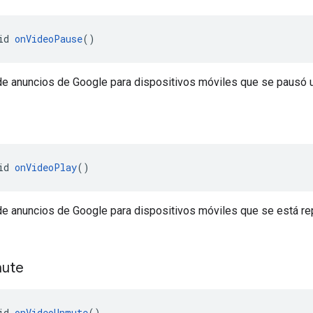
id 
onVideoPause
()
 de anuncios de Google para dispositivos móviles que se pausó u
id 
onVideoPlay
()
 de anuncios de Google para dispositivos móviles que se está r
ute
id 
onVideoUnmute
()