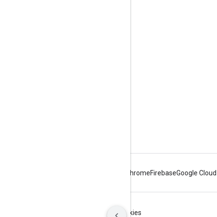
Interactúa
Google Developer Program
Google Developer Groups
Google Developer Experts
Accelerators
Google Cloud & NVIDIA
Android
Chrome
Firebase
Google Cloud
Condiciones
Privacidad
Manage cookies