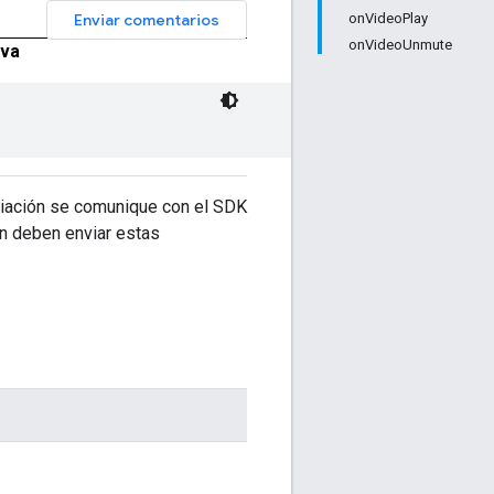
Enviar comentarios
onVideoPlay
onVideoUnmute
va
diación se comunique con el SDK
n deben enviar estas