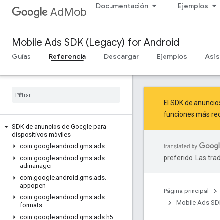
Documentación
Ejemplos
AdMob
Mobile Ads SDK (Legacy) for Android
Guías
Referencia
Descargar
Ejemplos
Asis
El SDK de anuncio
funciones más rec
SDK de anuncios de Google para
dispositivos móviles
com
.
google
.
android
.
gms
.
ads
preferido. Las tra
com
.
google
.
android
.
gms
.
ads
.
admanager
com
.
google
.
android
.
gms
.
ads
.
appopen
Página principal
com
.
google
.
android
.
gms
.
ads
.
Mobile Ads SDK
formats
com
.
google
.
android
.
gms
.
ads
.
h5