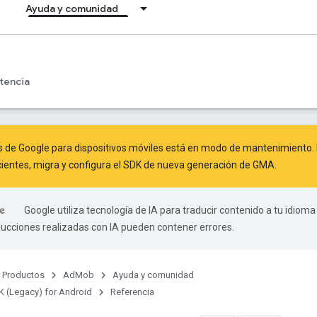
Ayuda y comunidad
tencia
s de Google para dispositivos móviles está en modo de mantenimiento. 
ientes,
migra
y
configura el SDK de nueva generación de GMA
.
Google utiliza tecnología de IA para traducir contenido a tu idioma
ducciones realizadas con IA pueden contener errores.
Productos
AdMob
Ayuda y comunidad
 (Legacy) for Android
Referencia