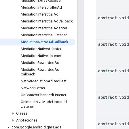
Mediation
Extras
Receiver
Mediation
Interscroller
Ad
Mediation
Interstitial
Ad
abstract void
Mediation
Interstitial
Ad
Callback
Mediation
Interstitial
Adapter
Mediation
Interstitial
Listener
Mediation
Native
Ad
Callback
abstract void
Mediation
Native
Adapter
Mediation
Native
Listener
Mediation
Rewarded
Ad
Mediation
Rewarded
Ad
abstract void
Callback
Native
Mediation
Ad
Request
Network
Extras
On
Context
Changed
Listener
abstract void
On
Immersive
Mode
Updated
Listener
Clases
Anotaciones
abstract void
com
.
google
.
android
.
gms
.
ads
.