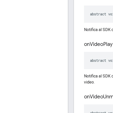
abstract vo
Notifica al SDK
on
Video
Play
abstract vo
Notifica al SDK
video.
on
Video
Unm
abstract vo