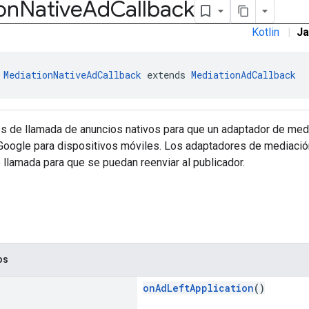
on
Native
Ad
Callback
Kotlin
|
Ja
 
MediationNativeAdCallback
 extends 
MediationAdCallback
s de llamada de anuncios nativos para que un adaptador de me
Google para dispositivos móviles. Los adaptadores de mediació
llamada para que se puedan reenviar al publicador.
os
onAdLeftApplication
()