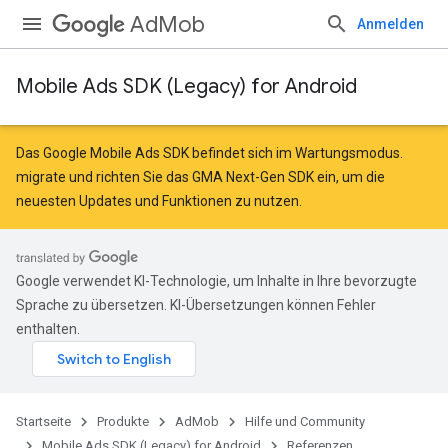
AdMob
Anmelden
Mobile Ads SDK (Legacy) for Android
r
Das Google Mobile Ads SDK befindet sich im Wartungsmodus.
migrate
und
richten Sie das GMA Next-Gen SDK ein
, um die
neuesten Updates und Funktionen zu nutzen.
n
Google verwendet KI-Technologie, um Inhalte in Ihre bevorzugte
Sprache zu übersetzen. KI-Übersetzungen können Fehler
enthalten.
Startseite
Produkte
AdMob
Hilfe und Community
Mobile Ads SDK (Legacy) for Android
Referenzen