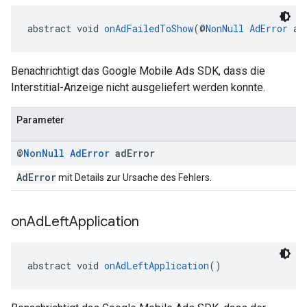
abstract void 
onAdFailedToShow
(@
NonNull
AdError
 ad
Benachrichtigt das Google Mobile Ads SDK, dass die
Interstitial-Anzeige nicht ausgeliefert werden konnte.
Parameter
@
Non
Null
Ad
Error
ad
Error
AdError
mit Details zur Ursache des Fehlers.
on
Ad
Left
Application
abstract void 
onAdLeftApplication
()