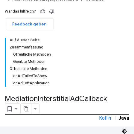
War das hilfreich?
Feedback geben
Auf dieser Seite
Zusammenfassung
Öffentliche Methoden
Geerbte Methoden
Öffentliche Methoden
onAdFailedToShow
onAdLeftApplication
Mediation
Interstitial
Ad
Callback
Kotlin
|
Java