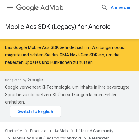
AdMob
Anmelden
Mobile Ads SDK (Legacy) for Android
r
Das Google Mobile Ads SDK befindet sich im Wartungsmodus.
migrate
und
richten Sie das GMA Next-Gen SDK ein
, um die
neuesten Updates und Funktionen zu nutzen.
n
Google verwendet KI-Technologie, um Inhalte in Ihre bevorzugte
Sprache zu übersetzen. KI-Übersetzungen können Fehler
enthalten.
Startseite
Produkte
AdMob
Hilfe und Community
Mobile Ads SDK (Legacy) for Android
Referenzen