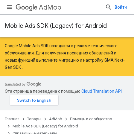
AdMob
Войти
Mobile Ads SDK (Legacy) for Android
r
Google Mobile Ads SDK находится в режиме технического
обслуживания. Для получения последних обновлений и
новых функций
выполните миграцию
и
настройку GMA Next-
n
Gen SDK
.
com.google.android.gms.ads.interstitial
Эта страница переведена с помощью
Cloud Translation API
.
Главная
Товары
AdMob
Помощь и сообщество
Mobile Ads SDK (Legacy) for Android
Справочные материалы