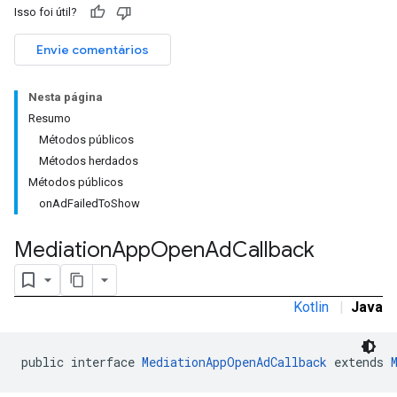
Isso foi útil?
Envie comentários
Nesta página
Resumo
Métodos públicos
Métodos herdados
Métodos públicos
onAdFailedToShow
Mediation
App
Open
Ad
Callback
Kotlin
|
Java
public interface 
MediationAppOpenAdCallback
 extends 