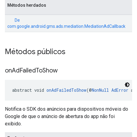
Métodos herdados
De
com.google.android.gms.ads.mediation.MediationAdCallback
Métodos públicos
on
Ad
Failed
To
Show
abstract void 
onAdFailedToShow
(@
NonNull
AdError
 ad
Notifica o SDK dos anúncios para dispositivos móveis do
Google de que o anúncio de abertura do app não foi
exibido.