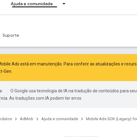
Ajuda e comunidade
Suporte
obile Ads está em manutenção. Para conferir as atualizações e recur
xt-Gen
.
O Google usa tecnologia de IA na tradução de conteúdos para seu
ncia. As traduções com IA podem ter erros.
odutos
AdMob
Ajuda e comunidade
Mobile Ads SDK (Legacy) fo