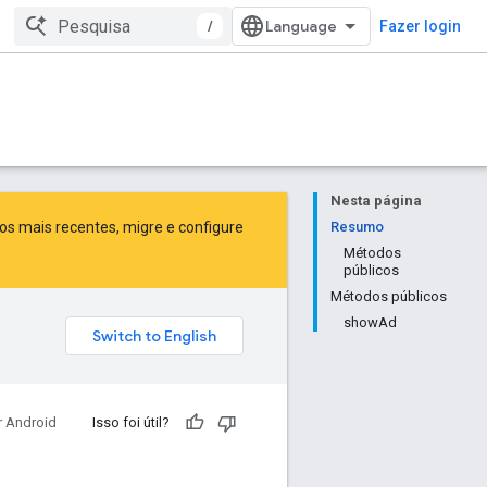
/
Fazer login
Nesta página
sos mais recentes,
migre
e
configure
Resumo
Métodos
públicos
Métodos públicos
showAd
r Android
Isso foi útil?