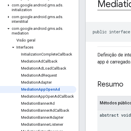
Mediati
com
.
google
.
android
.
gms
.
ads
.
initialization
com
.
google
.
android
.
gms
.
ads
.
interstitial
com
.
google
.
android
.
gms
.
ads
.
public interface
mediation
Visão geral
Interfaces
Definição de in
Initialization
Complete
Callback
app é carregado
Mediation
Ad
Callback
Mediation
Ad
Load
Callback
Mediation
Ad
Request
Resumo
Mediation
Adapter
Mediation
App
Open
Ad
Mediation
App
Open
Ad
Callback
Métodos públic
Mediation
Banner
Ad
Mediation
Banner
Ad
Callback
abstract void
Mediation
Banner
Adapter
Mediation
Banner
Listener