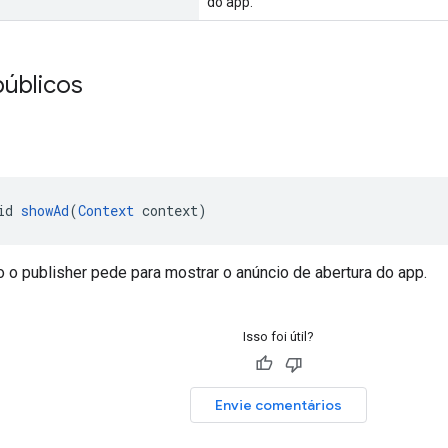
do app.
úblicos
id 
showAd
(
Context
 context)
o publisher pede para mostrar o anúncio de abertura do app.
Isso foi útil?
Envie comentários