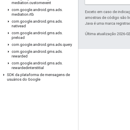
mediation
.
customevent
com
.
google
.
android
.
gms
.
ads
.
Exceto em caso de indicaç
mediation
.
rtb
amostras de código são l
com
.
google
.
android
.
gms
.
ads
.
Java é uma marca registrad
nativead
com
.
google
.
android
.
gms
.
ads
.
Última atualização 2026-0
preload
com
.
google
.
android
.
gms
.
ads
.
query
com
.
google
.
android
.
gms
.
ads
.
rewarded
Envolver
com
.
google
.
android
.
gms
.
ads
.
rewardedinterstitial
Google Developer Program
SDK da plataforma de mensagens de
Google Developer Groups
usuários do Google
Google Developer Experts
Accelerators
Google Cloud & NVIDIA