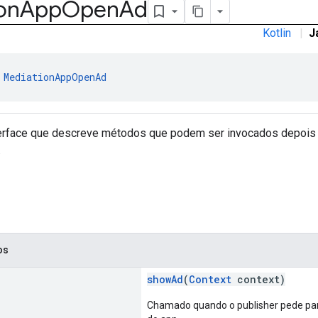
on
App
Open
Ad
Kotlin
|
J
 
MediationAppOpenAd
terface que descreve métodos que podem ser invocados depois 
.
os
showAd
(
Context
context)
Chamado quando o publisher pede par