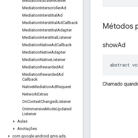
Mediation
Extras
Receiver
Mediation
Interscroller
Ad
Mediation
Interstitial
Ad
Mediation
Interstitial
Ad
Callback
Métodos p
Mediation
Interstitial
Adapter
Mediation
Interstitial
Listener
show
Ad
Mediation
Native
Ad
Callback
Mediation
Native
Adapter
Mediation
Native
Listener
abstract vo
Mediation
Rewarded
Ad
Mediation
Rewarded
Ad
Callback
Chamado quando 
Native
Mediation
Ad
Request
Network
Extras
On
Context
Changed
Listener
On
Immersive
Mode
Updated
Listener
Aulas
Anotações
com
.
google
.
android
.
gms
.
ads
.