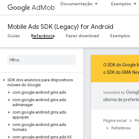
Documentação
Exemplos
AdMob
Mobile Ads SDK (Legacy) for Android
Guias
Referência
Fazer download
Exemplos
O SDK do Google M
o SDK do GMA Ne
SDK dos anúncios para dispositivos
móveis do Google
com
.
google
.
android
.
gms
.
ads
idioma de preferê
com
.
google
.
android
.
gms
.
ads
.
admanager
com
.
google
.
android
.
gms
.
ads
.
appopen
Página inicial
Pr
com
.
google
.
android
.
gms
.
ads
.
Referência
formats
com
.
google
.
android
.
gms
.
ads
.
h5