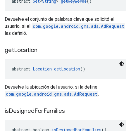
abstract 
Set
<
String
> 
getKeywords
()
Devuelve el conjunto de palabras clave que solicitó el
usuario, si el
com.google.android.gms.ads.AdRequest
las definió.
get
Location
abstract 
Location
getLocation
()
Devuelve la ubicación del usuario, si la define
com.google.android.gms.ads.AdRequest
.
is
Designed
For
Families
abstract boolean 
isDesignedForFamilies
()