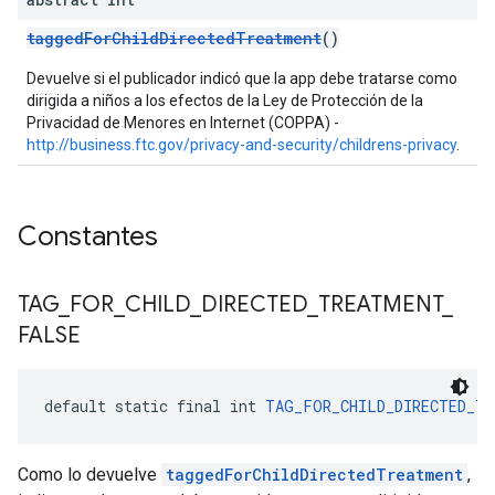
taggedForChildDirectedTreatment
()
Devuelve si el publicador indicó que la app debe tratarse como
dirigida a niños a los efectos de la Ley de Protección de la
Privacidad de Menores en Internet (COPPA) -
http://business.ftc.gov/privacy-and-security/childrens-privacy
.
Constantes
TAG
_
FOR
_
CHILD
_
DIRECTED
_
TREATMENT
_
FALSE
default static final int 
TAG_FOR_CHILD_DIRECTED_TR
Como lo devuelve
taggedForChildDirectedTreatment
,