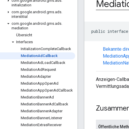
Mediati
com
.
google
.
android
.
gms
.
ads
.
initialization
com
.
google
.
android
.
gms
.
ads
.
interstitial
com
.
google
.
android
.
gms
.
ads
.
mediation
public interface
Übersicht
Interfaces
Bekannte dir
Initialization
Complete
Callback
MediationAp
Mediation
Ad
Callback
MediationNa
Mediation
Ad
Load
Callback
Mediation
Ad
Request
Mediation
Adapter
Anzeigen-Callba
Mediation
App
Open
Ad
Vermittlungsada
Mediation
App
Open
Ad
Callback
Mediation
Banner
Ad
Mediation
Banner
Ad
Callback
Zusammen
Mediation
Banner
Adapter
Mediation
Banner
Listener
Mediation
Extras
Receiver
Öffentliche Met