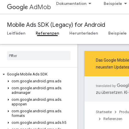
Dokumentation
Beispiele
AdMob
Mobile Ads SDK (Legacy) for Android
Leitfäden
Referenzen
Herunterladen
Beispiele
Das Google Mobil
neuesten Updates
Google Mobile Ads SDK
com
.
google
.
android
.
gms
.
ads
com
.
google
.
android
.
gms
.
ads
.
zu übersetzen. KI
admanager
com
.
google
.
android
.
gms
.
ads
.
appopen
com
.
google
.
android
.
gms
.
ads
.
Startseite
Produ
formats
Referenzen
com
.
google
.
android
.
gms
.
ads
.
h5