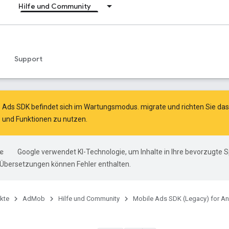
Hilfe und Community
Support
e Ads SDK befindet sich im Wartungsmodus.
migrate
und
richten Sie d
 und Funktionen zu nutzen.
Google verwendet KI-Technologie, um Inhalte in Ihre bevorzugte 
-Übersetzungen können Fehler enthalten.
kte
AdMob
Hilfe und Community
Mobile Ads SDK (Legacy) for An