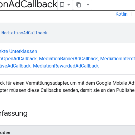
on
Ad
Callback
Kotlin
|
 
MediationAdCallback
ekte Unterklassen
pOpenAdCallback
,
MediationBannerAdCallback
,
MediationInterst
tiveAdCallback
,
MediationRewardedAdCallback
ck für einen Vermittlungsadapter, um mit dem Google Mobile A
pter müssen diese Callbacks senden, damit sie an den Publisher
fassung
hoden