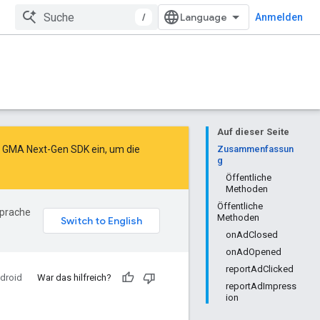
/
Anmelden
Auf dieser Seite
as GMA Next-Gen SDK ein
, um die
Zusammenfassun
g
Öffentliche
Methoden
Öffentliche
Sprache
Methoden
onAdClosed
onAdOpened
reportAdClicked
droid
War das hilfreich?
reportAdImpress
ion