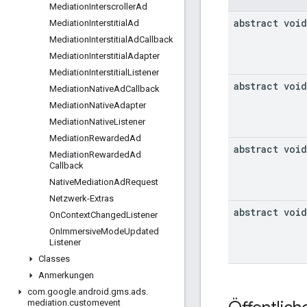
Mediation
Interscroller
Ad
abstract void
Mediation
Interstitial
Ad
Mediation
Interstitial
Ad
Callback
Mediation
Interstitial
Adapter
Mediation
Interstitial
Listener
abstract void
Mediation
Native
Ad
Callback
Mediation
Native
Adapter
Mediation
Native
Listener
Mediation
Rewarded
Ad
abstract void
Mediation
Rewarded
Ad
Callback
Native
Mediation
Ad
Request
Netzwerk-Extras
abstract void
On
Context
Changed
Listener
On
Immersive
Mode
Updated
Listener
Classes
Anmerkungen
com
.
google
.
android
.
gms
.
ads
.
mediation
.
customevent