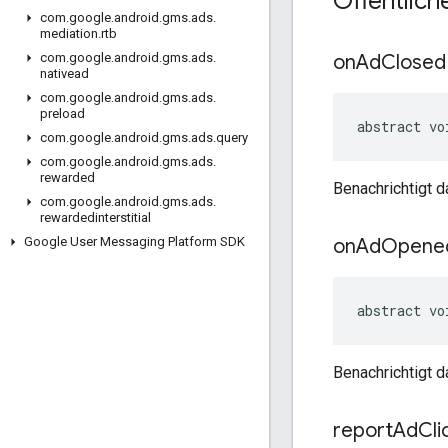
Öffentlic
com
.
google
.
android
.
gms
.
ads
.
mediation
.
rtb
on
Ad
Closed
com
.
google
.
android
.
gms
.
ads
.
nativead
com
.
google
.
android
.
gms
.
ads
.
preload
abstract vo
com
.
google
.
android
.
gms
.
ads
.
query
com
.
google
.
android
.
gms
.
ads
.
rewarded
Benachrichtigt 
com
.
google
.
android
.
gms
.
ads
.
rewardedinterstitial
on
Ad
Opene
Google User Messaging Platform SDK
abstract vo
Benachrichtigt 
report
Ad
Cli