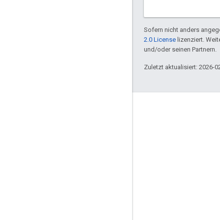
Sofern nicht anders angege
2.0 License
lizenziert. Wei
und/oder seinen Partnern.
Zuletzt aktualisiert: 2026-0
Engagieren
Google Developer Program
Google Developer Groups
Google Developer Experts
Accelerators
Google Cloud & NVIDIA