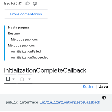
Isso foi útil?
Envie comentários
Nesta página
Resumo
Métodos públicos
Métodos públicos
onInitializationFailed
onInitializationSucceeded
Initialization
Complete
Callback
Kotlin
|
Java
public interface 
InitializationCompleteCallback