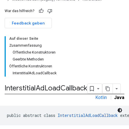
War das hilfreich?
Feedback geben
rstitial
Auf dieser Seite
Zusammenfassung
Öffentliche Konstruktoren
Geerbte Methoden
Öffentliche Konstruktoren
InterstitialAdLoadCallback
Interstitial
Ad
Load
Callback
Kotlin
|
Java
public abstract class 
InterstitialAdLoadCallback
 ext