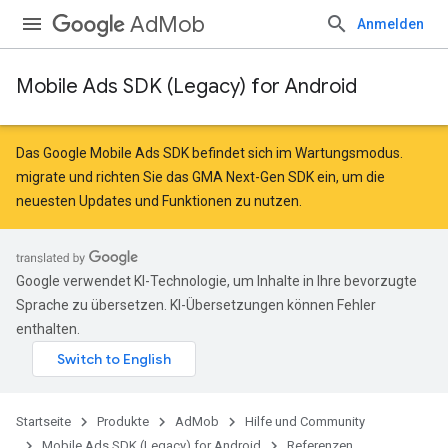
AdMob
Anmelden
Mobile Ads SDK (Legacy) for Android
r
Das Google Mobile Ads SDK befindet sich im Wartungsmodus.
migrate
und
richten Sie das GMA Next-Gen SDK ein
, um die
neuesten Updates und Funktionen zu nutzen.
n
Google verwendet KI-Technologie, um Inhalte in Ihre bevorzugte
Sprache zu übersetzen. KI-Übersetzungen können Fehler
enthalten.
customevent
tb
Startseite
Produkte
AdMob
Hilfe und Community
Mobile Ads SDK (Legacy) for Android
Referenzen