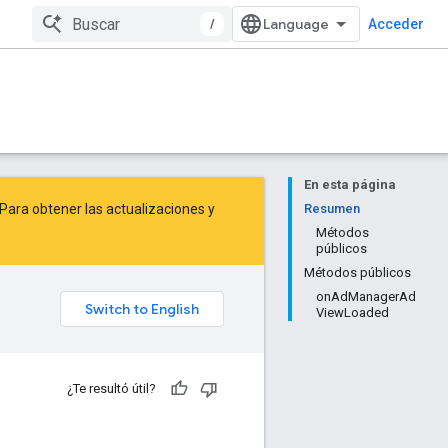
/
Acceder
En esta página
Para obtener las actualizaciones y
Resumen
Métodos
públicos
Métodos públicos
onAdManagerAd
ViewLoaded
¿Te resultó útil?