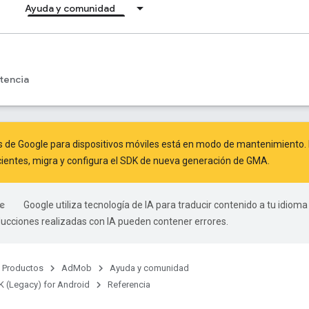
Ayuda y comunidad
tencia
s de Google para dispositivos móviles está en modo de mantenimiento. 
ientes,
migra
y
configura el SDK de nueva generación de GMA
.
Google utiliza tecnología de IA para traducir contenido a tu idioma
ducciones realizadas con IA pueden contener errores.
Productos
AdMob
Ayuda y comunidad
 (Legacy) for Android
Referencia