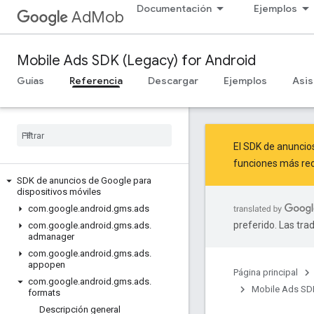
Documentación
Ejemplos
AdMob
Mobile Ads SDK (Legacy) for Android
Guías
Referencia
Descargar
Ejemplos
Asis
El SDK de anuncio
funciones más rec
SDK de anuncios de Google para
dispositivos móviles
com
.
google
.
android
.
gms
.
ads
preferido. Las tra
com
.
google
.
android
.
gms
.
ads
.
admanager
com
.
google
.
android
.
gms
.
ads
.
appopen
Página principal
com
.
google
.
android
.
gms
.
ads
.
Mobile Ads SDK
formats
Descripción general