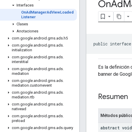
On
Ad
M
Interfaces
On
Ad
Manager
Ad
View
Loaded
Listener
Clases
Anotaciones
com
.
google
.
android
.
gms
.
ads
.
h5
public interface
com
.
google
.
android
.
gms
.
ads
.
initialization
com
.
google
.
android
.
gms
.
ads
.
interstitial
Es la definición
com
.
google
.
android
.
gms
.
ads
.
banner de Googl
mediation
com
.
google
.
android
.
gms
.
ads
.
mediation
.
customevent
com
.
google
.
android
.
gms
.
ads
.
Resumen
mediation
.
rtb
com
.
google
.
android
.
gms
.
ads
.
nativead
Métodos públic
com
.
google
.
android
.
gms
.
ads
.
preload
abstract void
com
.
google
.
android
.
gms
.
ads
.
query