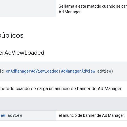
Se llama a este método cuando se car
Ad Manager.
úblicos
er
Ad
View
Loaded
id 
onAdManagerAdViewLoaded
(
AdManagerAdView
 adView)
 método cuando se carga un anuncio de banner de Ad Manager.
iew
ad
View
el anuncio de banner de Ad Manager.