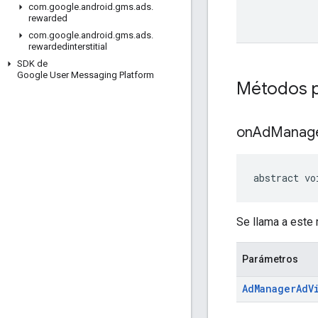
com
.
google
.
android
.
gms
.
ads
.
rewarded
com
.
google
.
android
.
gms
.
ads
.
rewardedinterstitial
SDK de
Google User Messaging Platform
Métodos p
on
Ad
Manag
abstract vo
Se llama a este
Parámetros
Ad
Manager
Ad
V