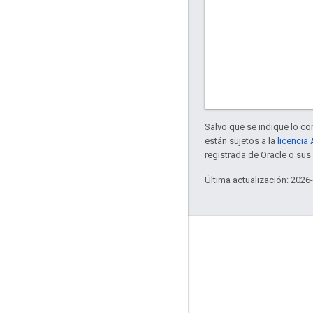
Salvo que se indique lo con
están sujetos a la
licencia
registrada de Oracle o sus 
Última actualización: 2026
Interactúa
Google Developer Program
Google Developer Groups
Google Developer Experts