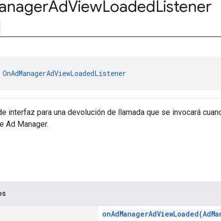
anager
Ad
View
Loaded
Listener
 
OnAdManagerAdViewLoadedListener
 de interfaz para una devolución de llamada que se invocará cua
e Ad Manager.
os
onAdManagerAdViewLoaded
(
AdMa