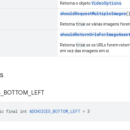
VideoOptions
Retorna o objeto
.
shouldRequestMultipleImages
(
true
Retorna
se várias imagens forem
shouldReturnUrlsForImageAsse
true
Retorna
se os URLs forem retor
em vez das imagens em si.
s
S
_
BOTTOM
_
LEFT
ic final int 
ADCHOICES_BOTTOM_LEFT
 = 3