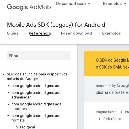
Documentação
Exemplos
AdMob
Mobile Ads SDK (Legacy) for Android
Guias
Referência
Fazer download
Exemplos
O SDK do Google M
o SDK do GMA Ne
SDK dos anúncios para dispositivos
móveis do Google
com
.
google
.
android
.
gms
.
ads
idioma de preferê
com
.
google
.
android
.
gms
.
ads
.
admanager
com
.
google
.
android
.
gms
.
ads
.
appopen
Página inicial
Pr
com
.
google
.
android
.
gms
.
ads
.
Referência
formats
Visão geral