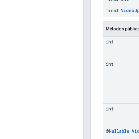
final
Video
O
Métodos públic
int
int
int
@
Nullable
Vi