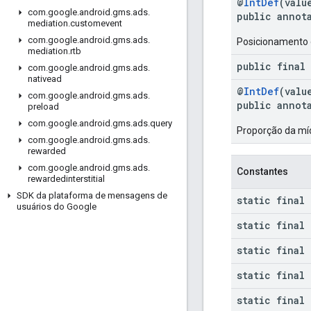
@
IntDef
(valu
com
.
google
.
android
.
gms
.
ads
.
public annot
mediation
.
customevent
com
.
google
.
android
.
gms
.
ads
.
Posicionamento 
mediation
.
rtb
public final
com
.
google
.
android
.
gms
.
ads
.
nativead
@
IntDef
(valu
com
.
google
.
android
.
gms
.
ads
.
public annot
preload
com
.
google
.
android
.
gms
.
ads
.
query
Proporção da míd
com
.
google
.
android
.
gms
.
ads
.
rewarded
com
.
google
.
android
.
gms
.
ads
.
Constantes
rewardedinterstitial
SDK da plataforma de mensagens de
static final 
usuários do Google
static final 
static final 
static final 
static final 