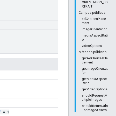
ORIENTATION_PO
RTRAIT
Campos públicos
adChoicesPlace
ment
imageOrientation
mediaAspectRati
o
videoOptions
Métodos públicos
getAdChoicesPla
cement
getImageOrientat
ion
getMediaAspect
Ratio
getVideoOptions
shouldRequestM
ultipleImages
shouldReturnUrls
ForImageAssets
Y
= 1