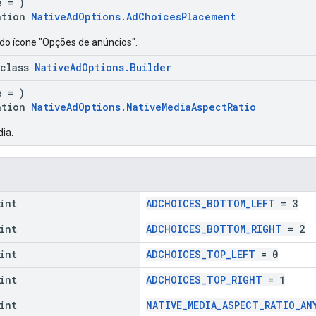
e = )
ation
NativeAdOptions.AdChoicesPlacement
do ícone "Opções de anúncios".
 class
NativeAdOptions.Builder
e = )
ation
NativeAdOptions.NativeMediaAspectRatio
ia.
int
ADCHOICES_BOTTOM_LEFT
= 3
int
ADCHOICES_BOTTOM_RIGHT
= 2
int
ADCHOICES_TOP_LEFT
= 0
int
ADCHOICES_TOP_RIGHT
= 1
int
NATIVE_MEDIA_ASPECT_RATIO_AN