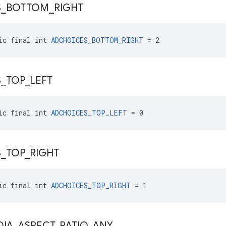
S
_
BOTTOM
_
RIGHT
ic final int 
ADCHOICES_BOTTOM_RIGHT
 = 2
S
_
TOP
_
LEFT
ic final int 
ADCHOICES_TOP_LEFT
 = 0
S
_
TOP
_
RIGHT
ic final int 
ADCHOICES_TOP_RIGHT
 = 1
DIA
_
ASPECT
_
RATIO
_
ANY