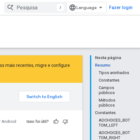
/
Fazer login
Nesta página
sos mais recentes,
migre
e
configure
Resumo
Tipos aninhados
Constantes
Campos
públicos
Métodos
públicos
Constantes
ADCHOICES_BOT
r Android
Isso foi útil?
TOM_LEFT
ADCHOICES_BOT
TOM_RIGHT