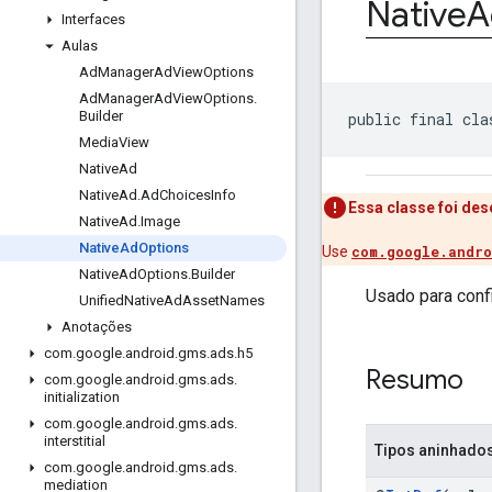
Native
A
Interfaces
Aulas
Ad
Manager
Ad
View
Options
Ad
Manager
Ad
View
Options
.
Builder
public final cla
Media
View
Native
Ad
Native
Ad
.
Ad
Choices
Info
Essa classe foi de
Native
Ad
.
Image
Native
Ad
Options
Use
com.google.andro
Native
Ad
Options
.
Builder
Usado para confi
Unified
Native
Ad
Asset
Names
Anotações
com
.
google
.
android
.
gms
.
ads
.
h5
Resumo
com
.
google
.
android
.
gms
.
ads
.
initialization
com
.
google
.
android
.
gms
.
ads
.
interstitial
Tipos aninhado
com
.
google
.
android
.
gms
.
ads
.
mediation