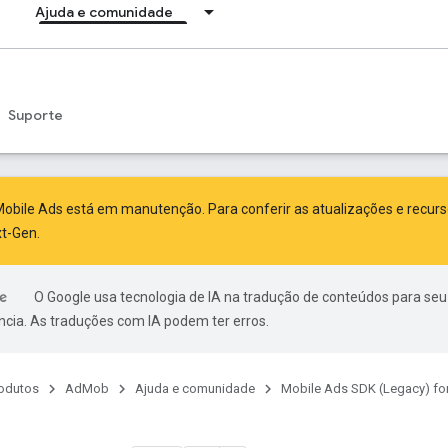
Ajuda e comunidade
Suporte
obile Ads está em manutenção. Para conferir as atualizações e recur
xt-Gen
.
O Google usa tecnologia de IA na tradução de conteúdos para seu
ncia. As traduções com IA podem ter erros.
odutos
AdMob
Ajuda e comunidade
Mobile Ads SDK (Legacy) fo