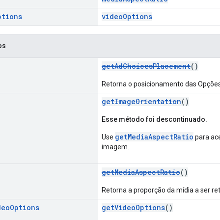
ptions
videoOptions
os
getAdChoicesPlacement
()
Retorna o posicionamento das Opções
getImageOrientation
()
Esse método foi descontinuado.
getMediaAspectRatio
Use
para ace
imagem.
getMediaAspectRatio
()
Retorna a proporção da mídia a ser re
deo
Options
getVideoOptions
()