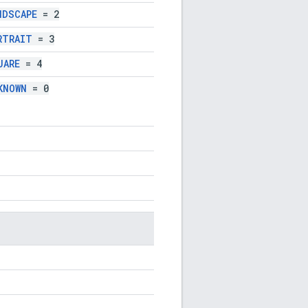
NDSCAPE
= 2
RTRAIT
= 3
UARE
= 4
KNOWN
= 0