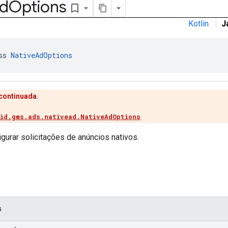
d
Options
Kotlin
|
J
ss 
NativeAdOptions
scontinuada.
id.gms.ads.nativead.NativeAdOptions
.
gurar solicitações de anúncios nativos.
s