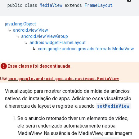
public class 
MediaView
 extends 
FrameLayout
java.lang.Object
↳
android.view.View
↳
android.view.ViewGroup
↳
android.widget.FrameLayout
↳
com.google.android.gms.ads.formats.MediaView
Essa classe foi descontinuada.
Use
com.google.android.gms.ads.nativead.MediaView
.
Visualização para mostrar conteúdo de mídia de anúncios
nativos de instalação de apps. Adicione essa visualização
à hierarquia de layout e registre-a usando
setMediaView
.
Se o anúncio retornado tiver um elemento de vídeo,
ele será renderizado automaticamente nessa
MediaView. Na ausência de MediaView, uma imagem