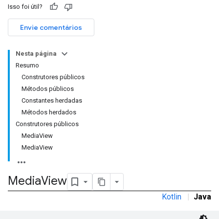
Isso foi útil?
Envie comentários
n
Nesta página
Resumo
Construtores públicos
customevent
Métodos públicos
tb
Constantes herdadas
Métodos herdados
Construtores públicos
MediaView
MediaView
rstitial
Media
View
Kotlin
|
Java