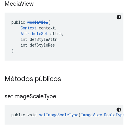
Media
View
public 
MediaView
(
Context
 context,
AttributeSet
 attrs,
    int defStyleAttr,
    int defStyleRes
)
Métodos públicos
set
Image
Scale
Type
public void 
setImageScaleType
(
ImageView.ScaleType
 