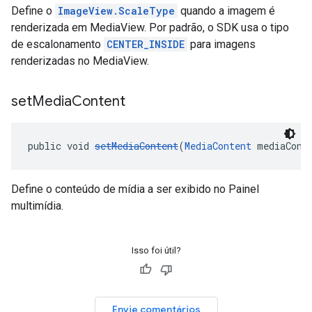
Define o
ImageView.ScaleType
quando a imagem é
renderizada em MediaView. Por padrão, o SDK usa o tipo
de escalonamento
CENTER_INSIDE
para imagens
renderizadas no MediaView.
set
Media
Content
public void 
setMediaContent
(
MediaContent
 mediaCont
Define o conteúdo de mídia a ser exibido no Painel
multimídia.
Isso foi útil?
Envie comentários