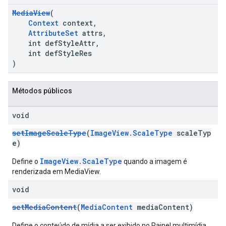
MediaView
(
Context
context,
AttributeSet
attrs,
int defStyleAttr,
int defStyleRes
)
Métodos públicos
void
setImageScaleType
(
ImageView.ScaleType
scaleTyp
e)
ImageView.ScaleType
Define o
quando a imagem é
renderizada em MediaView.
void
setMediaContent
(
MediaContent
mediaContent)
Define o conteúdo de mídia a ser exibido no Painel multimídia.