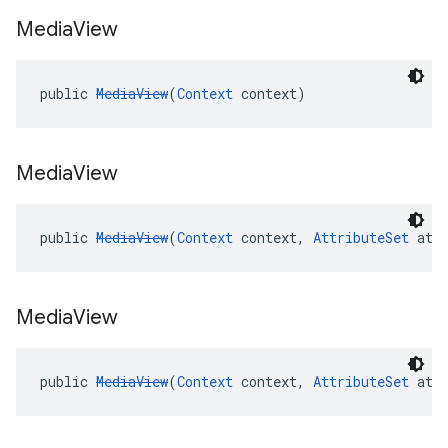
Media
View
public 
MediaView
(
Context
 context)
Media
View
public 
MediaView
(
Context
 context, 
AttributeSet
 att
Media
View
public 
MediaView
(
Context
 context, 
AttributeSet
 att