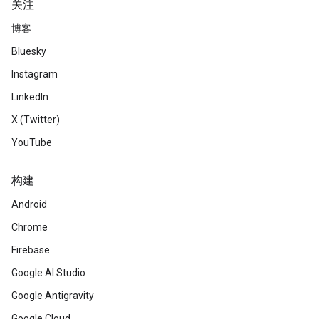
关注
博客
Bluesky
Instagram
LinkedIn
X (Twitter)
YouTube
构建
Android
Chrome
Firebase
Google AI Studio
Google Antigravity
Google Cloud