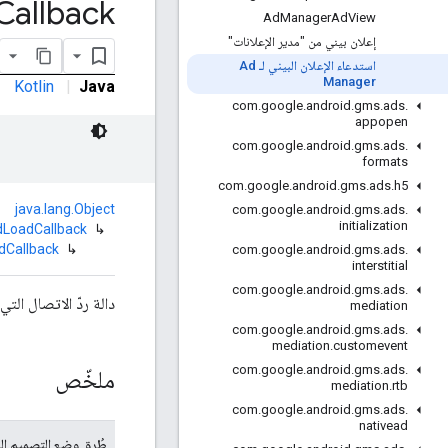
Callback
Ad
Manager
Ad
View
إعلان بيني من "مدير الإعلانات"
استدعاء الإعلان البيني لـ Ad
Manager
Kotlin
|
Java
com
.
google
.
android
.
gms
.
ads
.
appopen
com
.
google
.
android
.
gms
.
ads
.
formats
com
.
google
.
android
.
gms
.
ads
.
h5
java.lang.Object
com
.
google
.
android
.
gms
.
ads
.
initialization
dLoadCallback
↳
dCallback
↳
com
.
google
.
android
.
gms
.
ads
.
interstitial
com
.
google
.
android
.
gms
.
ads
.
دالة ردّ الاتصال التي 
mediation
com
.
google
.
android
.
gms
.
ads
.
mediation
.
customevent
com
.
google
.
android
.
gms
.
ads
.
ملخّص
mediation
.
rtb
com
.
google
.
android
.
gms
.
ads
.
nativead
طُرق وضع التصميم الع