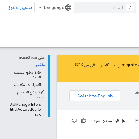
/
تسجيل الدخول
على هذه الصفحة
migrate
و
إعداد "الجيل التالي من SDK
ملخّص
طُرق وضع التصميم
العامة
الإجراءات المكتسبة
وقد
طُرق وضع التصميم
العامة
AdManagerInters
titialAdLoadCallb
ack
M
هل كان المحتوى مفيدًا؟