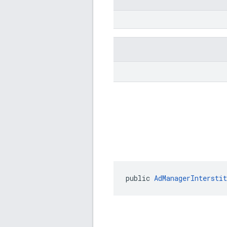
public 
AdManagerIntersti