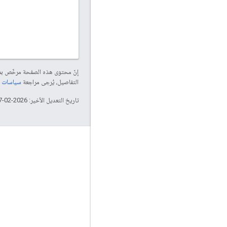
إنّ محتوى هذه الصفحة مرخّص 
التفاصيل، يُرجى مراجعة
سياسات موقع elopers
تاريخ التعديل الأخير: 2026-02-17 (حسب التوقيت العالمي المتفَّق عليه)
التفاعل
Google Developer Program
Google Developer Groups
Google Developer Experts
Accelerators