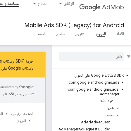
الوثائق
نماذج
المساعدة والم
AdMob
Mobile Ads SDK (Legacy) for Android
الأدلة
المرجع
التنزيل
نماذج
الدعم
حزمة "SDK لإعلانات Google على الأجهزة الجوّالة" في وضع الصيانة للحصول على آخر التحديثات والميزات، عليك
لإعلانات Google على الأجهزة الجوّالة"
SDK لإعلانات Google على الجوال
com
.
google
.
android
.
gms
.
ads
com
.
google
.
android
.
gms
.
ads
.
تتضمّن بعض الأخطاء.
admanager
نظرة عامّة
واجهات
الصفحة الرئيسية
ال
صفوف
المرجع
Ad
Ad
Ad
Request
Ad
Manager
Ad
Request
.
Builder