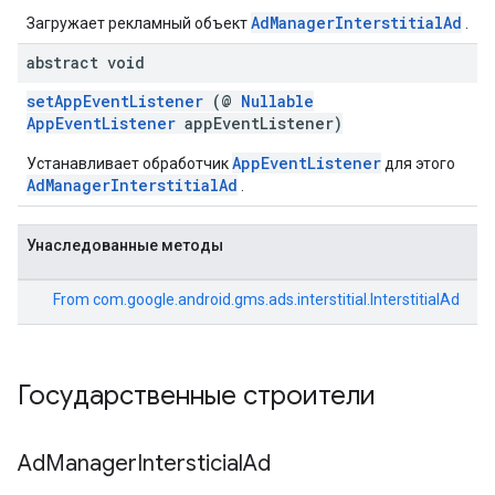
AdManagerInterstitialAd
Загружает рекламный объект
.
abstract void
setAppEventListener
(@
Nullable
AppEventListener
appEventListener)
AppEventListener
Устанавливает обработчик
для этого
AdManagerInterstitialAd
.
Унаследованные методы
From
com.google.android.gms.ads.interstitial.InterstitialAd
Государственные строители
Ad
Manager
Intersticial
Ad