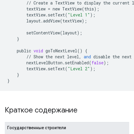
//
Create
a
TextView
to
display
the
current
textView
=
new
TextView
(
this
);
textView
.
setText
(
"Level 1"
);
layout
.
addView
(
textView
);
setContentView
(
layout
);
}
public
void
goToNextLevel
()
{
//
Show
the
next
level
,
and
disable
the
next
nextLevelButton
.
setEnabled
(
false
);
textView
.
setText
(
"Level 2"
);
}
}
Краткое содержание
Государственные строители