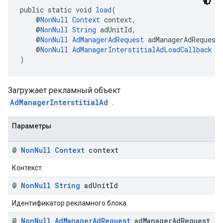
public static void 
load
(
    @
NonNull
Context
 context,
    @
NonNull
String
 adUnitId,
    @
NonNull
AdManagerAdRequest
 adManagerAdRequest
    @
NonNull
AdManagerInterstitialAdLoadCallback
 l
)
Загружает рекламный объект
AdManagerInterstitialAd
.
Параметры
@
Non
Null
Context
context
Контекст.
@
Non
Null
String
ad
Unit
Id
Идентификатор рекламного блока.
@
Non
Null
Ad
Manager
Ad
Request
ad
Manager
Ad
Request