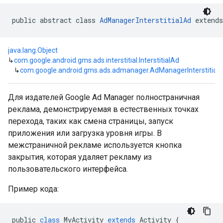
public abstract class 
AdManagerInterstitialAd
 extends
java.lang.Object
↳
com.google.android.gms.ads.interstitial.InterstitialAd
↳
com.google.android.gms.ads.admanager.AdManagerInterstitial
Для издателей Google Ad Manager полностраничная
реклама, демонстрируемая в естественных точках
перехода, таких как смена страницы, запуск
приложения или загрузка уровня игры. В
межстраничной рекламе используется кнопка
закрытия, которая удаляет рекламу из
пользовательского интерфейса.
Пример кода:
public
class
MyActivity
extends
Activity
{