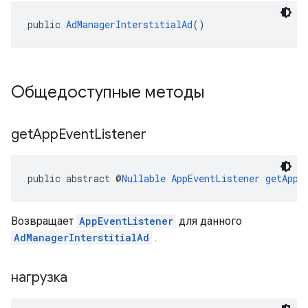
public 
AdManagerInterstitialAd
()
Общедоступные методы
get
App
Event
Listener
public abstract @
Nullable
AppEventListener
getAppE
Возвращает
AppEventListener
для данного
AdManagerInterstitialAd
.
нагрузка