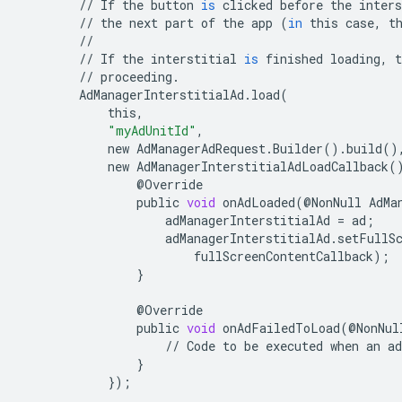
//
If
the
button
is
clicked
before
the
inters
//
the
next
part
of
the
app
(
in
this
case
,
t
//
//
If
the
interstitial
is
finished
loading
,
t
//
proceeding
.
AdManagerInterstitialAd
.
load
(
this
,
"myAdUnitId"
,
new
AdManagerAdRequest
.
Builder
()
.
build
()
new
AdManagerInterstitialAdLoadCallback
(
@
Override
public
void
onAdLoaded
(
@
NonNull
AdMa
adManagerInterstitialAd
=
ad
;
adManagerInterstitialAd
.
setFullS
fullScreenContentCallback
);
}
@
Override
public
void
onAdFailedToLoad
(
@
NonNul
//
Code
to
be
executed
when
an
ad
}
});