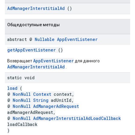
AdManagerInterstitialAd
()
Общедоступные методы
abstract @
Nullable
App
Event
Listener
getAppEventListener
()
AppEventListener
Возвращает
для данного
AdManagerInterstitialAd
.
static void
load
(
@
NonNull
Context
context,
@
NonNull
String
adUnitId,
@
NonNull
AdManagerAdRequest
adManagerAdRequest,
@
NonNull
AdManagerInterstitialAdLoadCallback
loadCallback
)