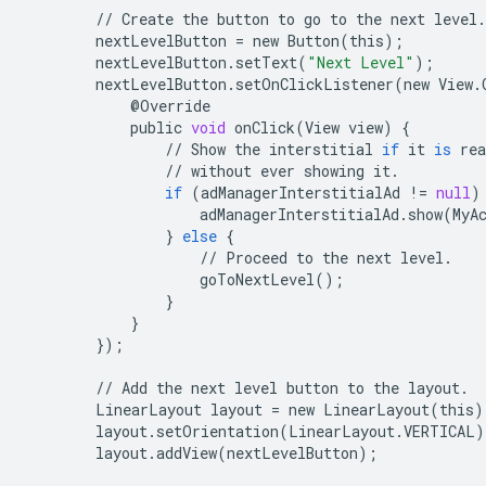
//
Create
the
button
to
go
to
the
next
level
.
nextLevelButton
=
new
Button
(
this
);
nextLevelButton
.
setText
(
"Next Level"
);
nextLevelButton
.
setOnClickListener
(
new
View
.
@
Override
public
void
onClick
(
View
view
)
{
//
Show
the
interstitial
if
it
is
rea
//
without
ever
showing
it
.
if
(
adManagerInterstitialAd
!=
null
)
adManagerInterstitialAd
.
show
(
MyA
}
else
{
//
Proceed
to
the
next
level
.
goToNextLevel
();
}
}
});
//
Add
the
next
level
button
to
the
layout
.
LinearLayout
layout
=
new
LinearLayout
(
this
)
layout
.
setOrientation
(
LinearLayout
.
VERTICAL
)
layout
.
addView
(
nextLevelButton
);