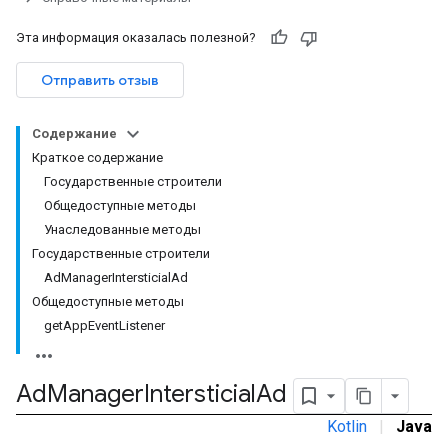
com.google.android.gms.ads.interstitial
Эта информация оказалась полезной?
customevent
Отправить отзыв
tb
Содержание
Краткое содержание
Государственные строители
Общедоступные методы
межстраничное
Унаследованные методы
Государственные строители
AdManagerIntersticialAd
Общедоступные методы
getAppEventListener
Ad
Manager
Intersticial
Ad
Kotlin
|
Java