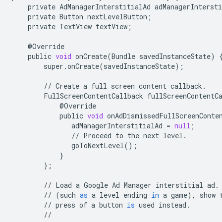
private
AdManagerInterstitialAd
adManagerIntersti
private
Button
nextLevelButton
;
private
TextView
textView
;
@
Override
public
void
onCreate
(
Bundle
savedInstanceState
)
super
.
onCreate
(
savedInstanceState
);
//
Create
a
full
screen
content
callback
.
FullScreenContentCallback
fullScreenContentC
@
Override
public
void
onAdDismissedFullScreenConte
adManagerInterstitialAd
=
null
;
//
Proceed
to
the
next
level
.
goToNextLevel
();
}
};
//
Load
a
Google
Ad
Manager
interstitial
ad
.
//
(
such
as
a
level
ending
in
a
game
),
show
//
press
of
a
button
is
used
instead
.
//