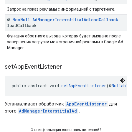
Запрос на показ рекламы с информацией о таргетинге.
@
Non
Null
Ad
Manager
Interstitial
Ad
Load
Callback
load
Callback
Функция обратного вызова, которая будет вызвана после
завершения загрузки межстраничной рекламы в Google Ad
Manager.
set
App
Event
Listener
public abstract void 
setAppEventListener
(@
Nullable
Устанавливает обработчик
AppEventListener
для
этого
AdManagerInterstitialAd
.
Эта информация оказалась полезной?