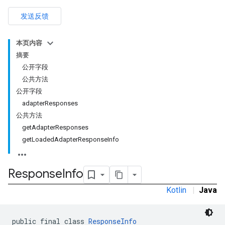
发送反馈
本页内容
摘要
公开字段
公共方法
公开字段
adapterResponses
公共方法
getAdapterResponses
getLoadedAdapterResponseInfo
Response
Info
Kotlin
|
Java
r
public final class 
ResponseInfo