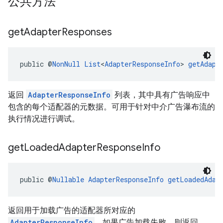
公共方法
get
Adapter
Responses
public @
NonNull
List
<
AdapterResponseInfo
> 
getAdapt
返回
AdapterResponseInfo
列表，其中具有广告响应中
包含的每个适配器的元数据。可用于针对中介广告瀑布流的
执行情况进行调试。
get
Loaded
Adapter
Response
Info
public @
Nullable
AdapterResponseInfo
getLoadedAdap
返回用于加载广告的适配器所对应的
AdapterResponseInfo
。如果广告加载失败，则返回