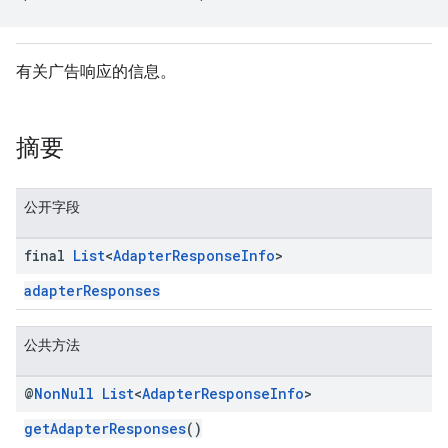
n
有关广告响应的信息。
customevent
摘要
tb
公开字段
final
List
<
Adapter
Response
Info
>
rstitial
adapterResponses
公共方法
@
Non
Null
List
<
Adapter
Response
Info
>
getAdapterResponses
()