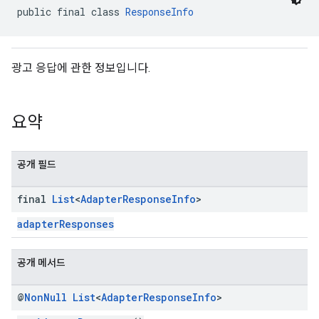
public final class 
ResponseInfo
n
광고 응답에 관한 정보입니다.
customevent
tb
요약
공개 필드
final
List
<
Adapter
Response
Info
>
rstitial
adapterResponses
공개 메서드
@
Non
Null
List
<
Adapter
Response
Info
>