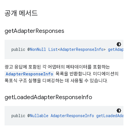
공개 메서드
get
Adapter
Responses
public @
NonNull
List
<
AdapterResponseInfo
> 
getAdapt
광고 응답에 포함된 각 어댑터의 메타데이터를 포함하는
AdapterResponseInfo
목록을 반환합니다. 미디에이션의
폭포식 구조 실행을 디버깅하는 데 사용될 수 있습니다.
get
Loaded
Adapter
Response
Info
public @
Nullable
AdapterResponseInfo
getLoadedAdap