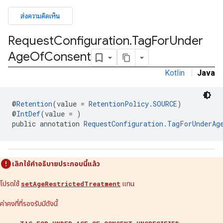
ส่งความคิดเห็น
Request
Configuration
.
Tag
For
Under
n
Age
Of
Consent
Kotlin
|
Java
customevent
tb
@
Retention
(value = 
RetentionPolicy.SOURCE
)
@
IntDef
(value = )
public annotation 
RequestConfiguration.TagForUnderAg
rstitial
เลิกใช้คำอธิบายประกอบนี้แล้ว
โปรดใช้
setAgeRestrictedTreatment
แทน
ค่าคงที่ที่รองรับมีดังนี้