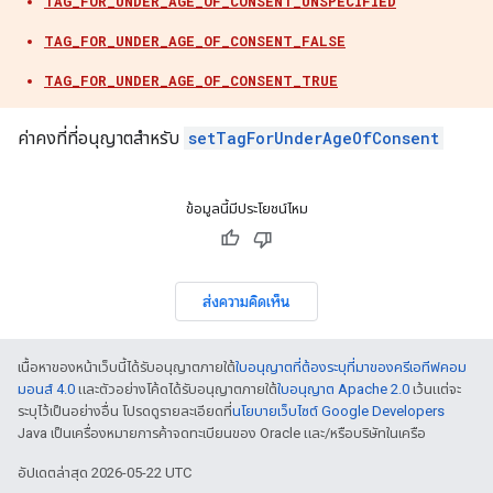
TAG_FOR_UNDER_AGE_OF_CONSENT_UNSPECIFIED
TAG_FOR_UNDER_AGE_OF_CONSENT_FALSE
TAG_FOR_UNDER_AGE_OF_CONSENT_TRUE
ค่าคงที่ที่อนุญาตสำหรับ
setTagForUnderAgeOfConsent
ข้อมูลนี้มีประโยชน์ไหม
ส่งความคิดเห็น
เนื้อหาของหน้าเว็บนี้ได้รับอนุญาตภายใต้
ใบอนุญาตที่ต้องระบุที่มาของครีเอทีฟคอม
มอนส์ 4.0
และตัวอย่างโค้ดได้รับอนุญาตภายใต้
ใบอนุญาต Apache 2.0
เว้นแต่จะ
ระบุไว้เป็นอย่างอื่น โปรดดูรายละเอียดที่
นโยบายเว็บไซต์ Google Developers
Java เป็นเครื่องหมายการค้าจดทะเบียนของ Oracle และ/หรือบริษัทในเครือ
อัปเดตล่าสุด 2026-05-22 UTC