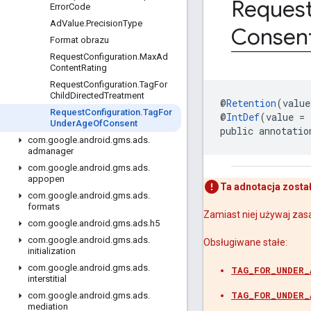
Reques
Error
Code
Ad
Value
.
Precision
Type
Consen
Format obrazu
Request
Configuration
.
Max
Ad
Content
Rating
Request
Configuration
.
Tag
For
Child
Directed
Treatment
@
Retention
(value
Request
Configuration
.
Tag
For
@
IntDef
(value = 
Under
Age
Of
Consent
public annotatio
com
.
google
.
android
.
gms
.
ads
.
admanager
com
.
google
.
android
.
gms
.
ads
.
appopen
Ta adnotacja zosta
com
.
google
.
android
.
gms
.
ads
.
formats
Zamiast niej używaj za
com
.
google
.
android
.
gms
.
ads
.
h5
com
.
google
.
android
.
gms
.
ads
.
Obsługiwane stałe:
initialization
com
.
google
.
android
.
gms
.
ads
.
TAG_FOR_UNDER_
interstitial
TAG_FOR_UNDER_
com
.
google
.
android
.
gms
.
ads
.
mediation