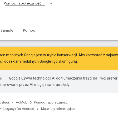
Pomoc i społeczność
Sample
Pomoc
am mobilnych Google jest w trybie konserwacji. Aby korzystać z najnowsz
ji do reklam mobilnych Google
i go skonfiguruj.
Google używa technologii AI do tłumaczenia treści na Twój prefe
nerowane przez AI mogą zawierać błędy.
Usługi
AdMob
Pomoc i społeczność
 (Legacy) for Android
Materiały referencyjne