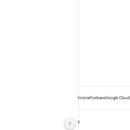
Google Developer Program
Google Developer Groups
Google Developer Experts
Accelerators
Google Cloud & NVIDIA
Android
Chrome
Firebase
Google Cloud
Warunki
Prywatność
Manage cookies