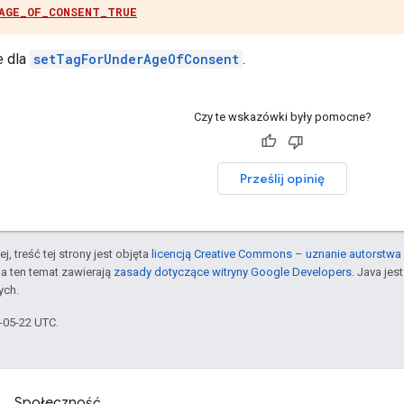
AGE_OF_CONSENT_TRUE
e dla
setTagForUnderAgeOfConsent
.
Czy te wskazówki były pomocne?
Prześlij opinię
j, treść tej strony jest objęta
licencją Creative Commons – uznanie autorstwa 
a ten temat zawierają
zasady dotyczące witryny Google Developers
. Java je
ych.
6-05-22 UTC.
Społeczność