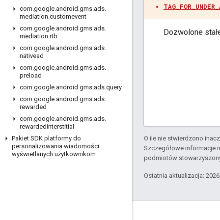
TAG_FOR_UNDER_
com
.
google
.
android
.
gms
.
ads
.
mediation
.
customevent
com
.
google
.
android
.
gms
.
ads
.
Dozwolone stał
mediation
.
rtb
com
.
google
.
android
.
gms
.
ads
.
nativead
com
.
google
.
android
.
gms
.
ads
.
preload
com
.
google
.
android
.
gms
.
ads
.
query
com
.
google
.
android
.
gms
.
ads
.
rewarded
com
.
google
.
android
.
gms
.
ads
.
rewardedinterstitial
O ile nie stwierdzono inacze
Pakiet SDK platformy do
personalizowania wiadomości
Szczegółowe informacje n
wyświetlanych użytkownikom
podmiotów stowarzyszon
Ostatnia aktualizacja: 202
Komunikacja