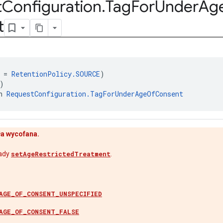
t
Configuration
.
Tag
For
Under
Ag
t
 = 
RetentionPolicy.SOURCE
)
)
n 
RequestConfiguration.TagForUnderAgeOfConsent
ła wycofana.
sady
setAgeRestrictedTreatment
.
AGE_OF_CONSENT_UNSPECIFIED
AGE_OF_CONSENT_FALSE