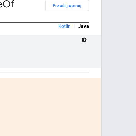
e
Of
Prześlij opinię
Kotlin
|
Java