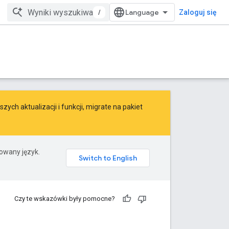
/
Zaloguj się
ych aktualizacji i funkcji,
migrate
na
pakiet
rowany język.
Czy te wskazówki były pomocne?