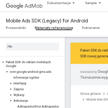
Dokumentacja
Sample
AdMob
Mobile Ads SDK (Legacy) for Android
Przewodniki
Materiały referencyjne
Pobieranie
Pakiet SDK do rekl
SDK nowej generac
Pakiet SDK do reklam mobilnych
Google
com
.
google
.
android
.
gms
.
ads
Tłumaczenia wyge
Informacje ogólne
Interfejsy
Zajęcia
Strona główna
Wykazy
Mobile Ads SDK
Adnotacje
Ad
Inspector
Error
.
Ad
Inspector