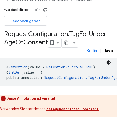
War das hilfreich?
Feedback geben
n
Request
Configuration
.
Tag
For
Under
Age
Of
Consent
customevent
tb
Kotlin
|
Java
@
Retention
(value = 
RetentionPolicy.SOURCE
)
@
IntDef
(value = )
public annotation 
RequestConfiguration.TagForUnderAg
rstitial
Diese Annotation ist veraltet.
Verwenden Sie stattdessen
setAgeRestrictedTreatment
.