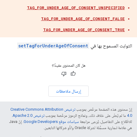
TAG_FOR_UNDER_AGE_OF_CONSENT_UNSPECIFIED
TAG_FOR_UNDER_AGE_OF_CONSENT_FALSE
TAG_FOR_UNDER_AGE_OF_CONSENT_TRUE
الثوابت المسموح بها في
setTagForUnderAgeOfConsent
هل كان المحتوى مفيدًا؟
إرسال ملاحظات
إنّ محتوى هذه الصفحة مرخّص بموجب
ترخيص Creative Commons Attribution
4.0‏
ما لم يُنصّ على خلاف ذلك، ونماذج الرموز مرخّصة بموجب
ترخيص Apache 2.0‏
.
للاطّلاع على التفاصيل، يُرجى مراجعة
سياسات موقع Google Developers‏
. إنّ Java
هي علامة تجارية مسجَّلة لشركة Oracle و/أو شركائها التابعين.