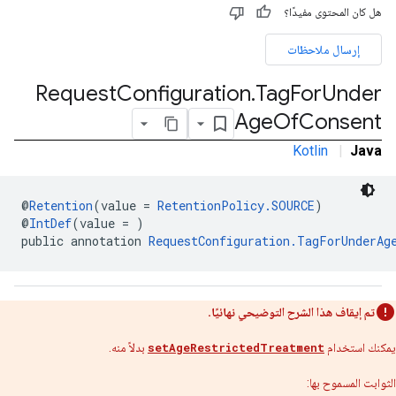
هل كان المحتوى مفيدًا؟
إرسال ملاحظات
Request
Configuration
.
Tag
For
Under
Age
Of
Consent
com.google
Kotlin
|
Java
c
@
Retention
(value = 
RetentionPolicy.SOURCE
)
@
IntDef
(value = )
public annotation 
RequestConfiguration.TagForUnderAg
com.goo
تم إيقاف هذا الشرح التوضيحي نهائيًا.
يمكنك استخدام
setAgeRestrictedTreatment
بدلاً منه.
الثوابت المسموح بها: