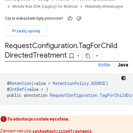
r
Mobile Ads SDK (Legacy) for Android
Materiały referencyjne
Czy te wskazówki były pomocne?
n
Prześlij opinię
Request
Configuration
.
Tag
For
Child
customevent
Directed
Treatment
tb
Kotlin
|
Java
@
Retention
(value = 
RetentionPolicy.SOURCE
)
@
IntDef
(value = )
rstitial
public annotation 
RequestConfiguration.TagForChildDi
Ta adnotacja została wycofana.
Zamiast niej użyj
setAgeRestrictedTreatment
.