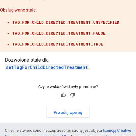
Obsługiwane stałe:
TAG_FOR_CHILD_DIRECTED_TREATMENT_UNSPECIFIED
TAG_FOR_CHILD_DIRECTED_TREATMENT_FALSE
TAG_FOR_CHILD_DIRECTED_TREATMENT_TRUE
Dozwolone stałe dla
setTagForChildDirectedTreatment
.
Czy te wskazówki były pomocne?
Prześlij opinię
O ile nie stwierdzono inaczej, treść tej strony jest objęta
licencją Creative