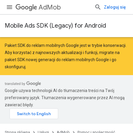
AdMob
Zaloguj się
Mobile Ads SDK (Legacy) for Android
Pakiet SDK do reklam mobilnych Google jest w trybie konserwacji.
Aby korzystać z najnowszych aktualizacji i funkcji,
migrate
na
pakiet SDK nowej generacji do reklam mobilnych Google
i go
skonfiguruj.
Google używa technologii AI do tłumaczenia treści na Twój
preferowany język. Tłumaczenia wygenerowane przez AI mogą
zawierać błędy.
Strona główna
Usługi
AdMob
Pomoc i społeczność