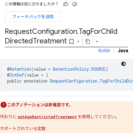
この情報は役に立ちましたか？
フィードバックを送信
n
Request
Configuration
.
Tag
For
Child
Directed
Treatment
customevent
Kotlin
|
Java
tb
@
Retention
(value = 
RetentionPolicy.SOURCE
)
@
IntDef
(value = )
public annotation 
RequestConfiguration.TagForChildDi
rstitial
このアノテーションは非推奨です。
代わりに
setAgeRestrictedTreatment
を使用してください。
サポートされている定数: