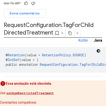
r
Isso foi útil?
Envie comentários
Request
Configuration
.
Tag
For
Child
n
Directed
Treatment
Kotlin
|
Java
customevent
tb
@
Retention
(value = 
RetentionPolicy.SOURCE
)
@
IntDef
(value = )
public annotation 
RequestConfiguration.TagForChildDi
rstitial
Essa anotação está obsoleta.
Use
setAgeRestrictedTreatment
.
Constantes compatíveis: