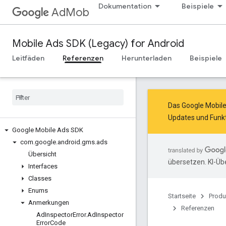
Dokumentation
Beispiele
AdMob
Mobile Ads SDK (Legacy) for Android
Leitfäden
Referenzen
Herunterladen
Beispiele
Das Google Mobil
Updates und Funkt
Google Mobile Ads SDK
com
.
google
.
android
.
gms
.
ads
Übersicht
übersetzen. KI-Üb
Interfaces
Classes
Enums
Startseite
Produ
Anmerkungen
Referenzen
Ad
Inspector
Error
.
Ad
Inspector
Error
Code