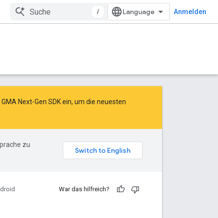
/
Anmelden
as GMA Next-Gen SDK ein
, um die neuesten
Sprache zu
droid
War das hilfreich?