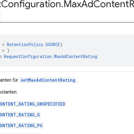
t
Configuration
.
Max
Ad
Content
R
 = 
RetentionPolicy.SOURCE
)
 = )
n 
RequestConfiguration.MaxAdContentRating
anten für
setMaxAdContentRating
.
nstanten:
ONTENT_RATING_UNSPECIFIED
ONTENT_RATING_G
ONTENT_RATING_PG