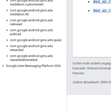
com
.
google
.
android
.
gms
.
ads
.
MAX_AD_
mediation
.
customevent
MAX_AD_C
com
.
google
.
android
.
gms
.
ads
.
mediation
.
rtb
com
.
google
.
android
.
gms
.
ads
.
nativead
com
.
google
.
android
.
gms
.
ads
.
preload
com
.
google
.
android
.
gms
.
ads
.
query
com
.
google
.
android
.
gms
.
ads
.
rewarded
com
.
google
.
android
.
gms
.
ads
.
rewardedinterstitial
Sofern nicht anders angege
Google User Messaging Platform SDK
lizenziert. Weitere Informa
Partnern.
Zuletzt aktualisiert: 2026-0
Engagieren