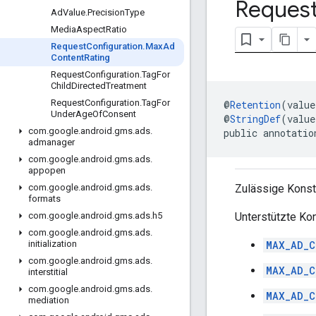
Reques
Ad
Value
.
Precision
Type
Media
Aspect
Ratio
Request
Configuration
.
Max
Ad
Content
Rating
Request
Configuration
.
Tag
For
Child
Directed
Treatment
Request
Configuration
.
Tag
For
@
Retention
(value
Under
Age
Of
Consent
@
StringDef
(value
com
.
google
.
android
.
gms
.
ads
.
public annotatio
admanager
com
.
google
.
android
.
gms
.
ads
.
appopen
Zulässige Konst
com
.
google
.
android
.
gms
.
ads
.
formats
Unterstützte Ko
com
.
google
.
android
.
gms
.
ads
.
h5
com
.
google
.
android
.
gms
.
ads
.
MAX_AD_C
initialization
com
.
google
.
android
.
gms
.
ads
.
MAX_AD_C
interstitial
com
.
google
.
android
.
gms
.
ads
.
MAX_AD_C
mediation