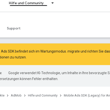
Hilfe und Community
Support
e Ads SDK befindet sich im Wartungsmodus.
migrate
und
richten Sie d
ionen zu nutzen.
Google verwendet KI-Technologie, um Inhalte in Ihre bevorzugte 
ersetzungen können Fehler enthalten.
kte
AdMob
Hilfe und Community
Mobile Ads SDK (Legacy) for An