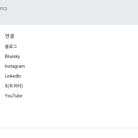
UTC)
연결
블로그
Bluesky
Instagram
LinkedIn
X(트위터)
YouTube