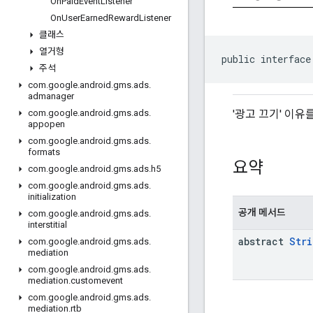
On
Paid
Event
Listener
On
User
Earned
Reward
Listener
클래스
열거형
public interface
주석
com
.
google
.
android
.
gms
.
ads
.
admanager
'광고 끄기' 이
com
.
google
.
android
.
gms
.
ads
.
appopen
com
.
google
.
android
.
gms
.
ads
.
formats
요약
com
.
google
.
android
.
gms
.
ads
.
h5
com
.
google
.
android
.
gms
.
ads
.
initialization
공개 메서드
com
.
google
.
android
.
gms
.
ads
.
interstitial
abstract
Stri
com
.
google
.
android
.
gms
.
ads
.
mediation
com
.
google
.
android
.
gms
.
ads
.
mediation
.
customevent
com
.
google
.
android
.
gms
.
ads
.
mediation
.
rtb