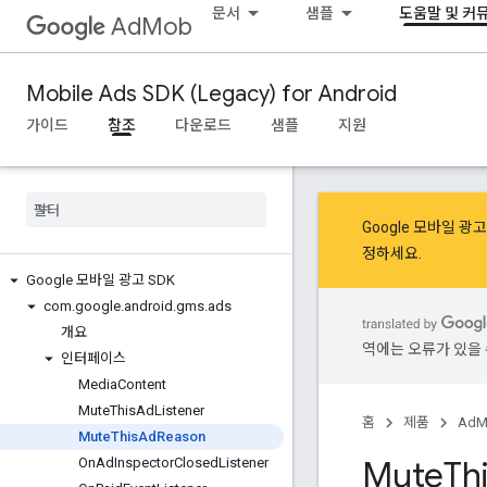
문서
샘플
도움말 및 커
AdMob
Mobile Ads SDK (Legacy) for Android
가이드
참조
다운로드
샘플
지원
Google 모바일 
정
하세요.
Google 모바일 광고 SDK
com
.
google
.
android
.
gms
.
ads
개요
역에는 오류가 있을 
인터페이스
Media
Content
Mute
This
Ad
Listener
홈
제품
AdM
Mute
This
Ad
Reason
Mute
Th
On
Ad
Inspector
Closed
Listener