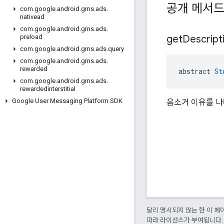
공개 메서
com
.
google
.
android
.
gms
.
ads
.
nativead
com
.
google
.
android
.
gms
.
ads
.
get
Descript
preload
com
.
google
.
android
.
gms
.
ads
.
query
com
.
google
.
android
.
gms
.
ads
.
rewarded
abstract 
St
com
.
google
.
android
.
gms
.
ads
.
rewardedinterstitial
Google User Messaging Platform SDK
음소거 이유를 나
달리 명시되지 않는 한 이 
따라 라이선스가 부여됩니다.