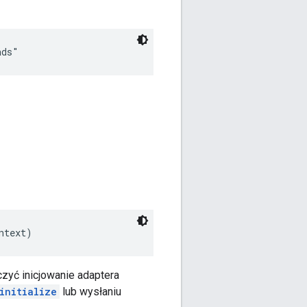
ads"
ntext)
zyć inicjowanie adaptera
initialize
lub wysłaniu