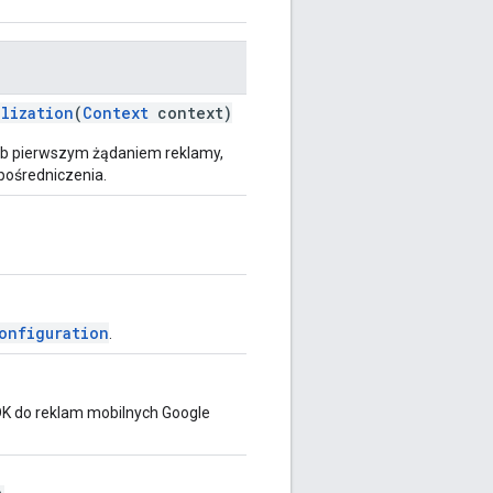
alization
(
Context
context)
b pierwszym żądaniem reklamy,
pośredniczenia.
onfiguration
.
DK do reklam mobilnych Google