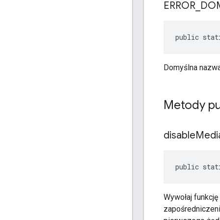
ERROR
_
DO
public stat
Domyślna nazwa
Metody pu
disable
Medi
public stat
Wywołaj funkcję
zapośredniczeni