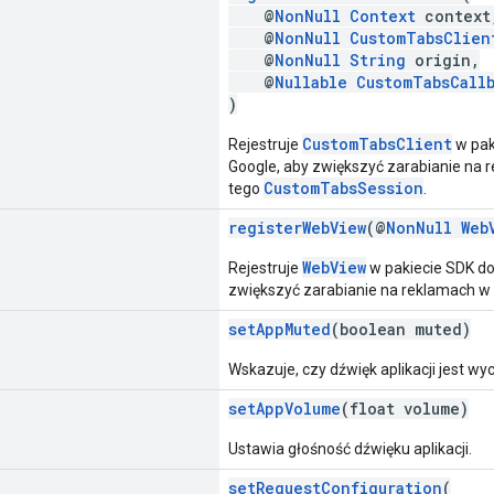
@
NonNull
Context
context
@
NonNull
CustomTabsClien
@
NonNull
String
origin,
@
Nullable
CustomTabsCall
)
CustomTabsClient
Rejestruje
w pak
Google, aby zwiększyć zarabianie na 
CustomTabsSession
tego
.
registerWebView
(@
NonNull
Web
WebView
Rejestruje
w pakiecie SDK do
zwiększyć zarabianie na reklamach w 
setAppMuted
(boolean muted)
Wskazuje, czy dźwięk aplikacji jest wy
setAppVolume
(float volume)
Ustawia głośność dźwięku aplikacji.
setRequestConfiguration
(