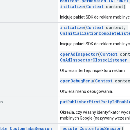
Manifest.permission.INTERNET
initialize
(
Context
context)
Inicjuje pakiet SDK do reklam mobilnyc
initialize
(
Context
context,
OnInitializationCompleteList
Inicjuje pakiet SDK do reklam mobilnyc
openAdInspector
(
Context
cont
OnAdInspectorClosedListener
l
Otwiera interfejs inspektora reklam.
openDebugMenu
(
Context
conte
Otwiera menu debugowania.
an
putPublisherFirstPartyIdEnabl
Określa, czy własny identyfikator wy
mobilnych Google (nazywany wcześnie
able
Custom
Tabs
Session
registerCustomTabsSession
(