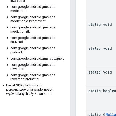
interstitial
com
.
google
.
android
.
gms
.
ads
.
mediation
com
.
google
.
android
.
gms
.
ads
.
mediation
.
customevent
static void
com
.
google
.
android
.
gms
.
ads
.
mediation
.
rtb
com
.
google
.
android
.
gms
.
ads
.
nativead
static void
com
.
google
.
android
.
gms
.
ads
.
preload
com
.
google
.
android
.
gms
.
ads
.
query
com
.
google
.
android
.
gms
.
ads
.
rewarded
static void
com
.
google
.
android
.
gms
.
ads
.
rewardedinterstitial
Pakiet SDK platformy do
personalizowania wiadomości
static boole
wyświetlanych użytkownikom
static @
Null