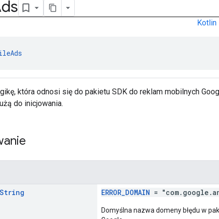
Ads
Kotlin
ileAds
gikę, która odnosi się do pakietu SDK do reklam mobilnych Goog
użą do inicjowania.
anie
String
ERROR_DOMAIN
= "com.google.an
Domyślna nazwa domeny błędu w paki