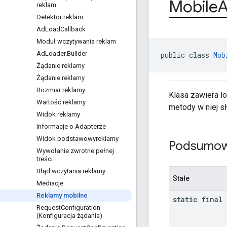
Mobile
reklam
Detektor reklam
Ad
Load
Callback
Moduł wczytywania reklam
Ad
Loader
.
Builder
public class 
Mob
Żądanie reklamy
Żądanie reklamy
Rozmiar reklamy
Klasa zawiera lo
Wartość reklamy
metody w niej sł
Widok reklamy
Informacje o Adapterze
Widok podstawowyreklamy
Podsumow
Wywołanie zwrotne pełnej
treści
Błąd wczytania reklamy
Stałe
Mediacje
Reklamy mobilne
static final
Request
Configuration
(Konfiguracja żądania)