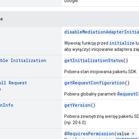
Google.
ne
disableMediationAdapterIniti
initialize
Wywołaj funkcję przed
lu
aby wyłączyć inicjowanie adaptera za
able
Initialization
getInitializationStatus
()
Pobiera stan inicjowania pakietu SDK.
ull
Request
getRequestConfiguration
()
n
RequestC
Pobiera globalny parametr
on
Info
getVersion
()
Pobiera zewnętrzną wersję pakietu S
(np. 20.6.0).
@
RequiresPermission
(value =