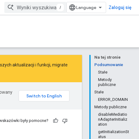
/
Zaloguj się
Na tej stronie
ych aktualizacji i funkcji,
migrate
Podsumowanie
Stałe
Metody
publiczne
erowany
Stałe
ERROR_DOMAIN
Metody publiczne
disableMediatio
nAdapterInitializ
 wskazówki były pomocne?
ation
getInitializationSt
atus