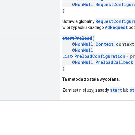
@
NonNull
RequestConfigur
)
RequestConfigur
Ustawia globalny
AdRequest
w przypadku każdego
podc
startPreload
(
@
NonNull
Context
context
@
NonNull
List
<
PreloadConfiguration
> p
@
NonNull
PreloadCallback
)
Ta metoda została wycofana.
start
st
Zamiast niej użyj zasady
lub