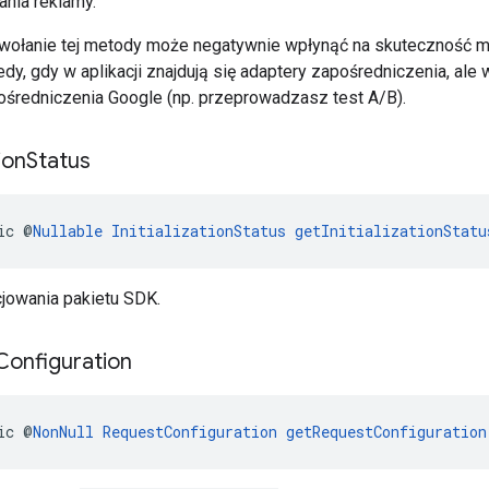
nia reklamy.
wołanie tej metody może negatywnie wpłynąć na skuteczność me
dy, gdy w aplikacji znajdują się adaptery zapośredniczenia, ale w 
ośredniczenia Google (np. przeprowadzasz test A/B).
tion
Status
ic @
Nullable
InitializationStatus
getInitializationStatu
cjowania pakietu SDK.
Configuration
ic @
NonNull
RequestConfiguration
getRequestConfiguration