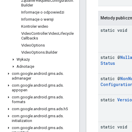
Żądanie Request
Configuration
.
Builder
Informacje o odpowiedzi
Metody publicz
Informacje o wersji
Kontroler wideo
static void
Video
Controller
.
Video
Lifecycle
Callbacks
Video
Options
Video
Options
.
Builder
static @
Null
Wykazy
Status
Adnotacje
com
.
google
.
android
.
gms
.
ads
.
static @
Non
N
admanager
Configuratio
com
.
google
.
android
.
gms
.
ads
.
appopen
com
.
google
.
android
.
gms
.
ads
.
static
Versi
formats
com
.
google
.
android
.
gms
.
ads
.
h5
com
.
google
.
android
.
gms
.
ads
.
initialization
static void
com
.
google
.
android
.
gms
.
ads
.