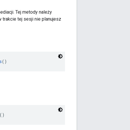
diacji. Tej metody należy
trakcie tej sesji nie planujesz
s
()
()