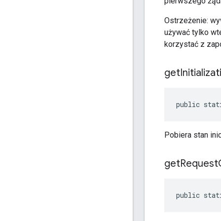
pierwszego żąda
Ostrzeżenie: wy
używać tylko wte
korzystać z zap
get
Initializa
public stat
Pobiera stan ini
get
Request
public stat