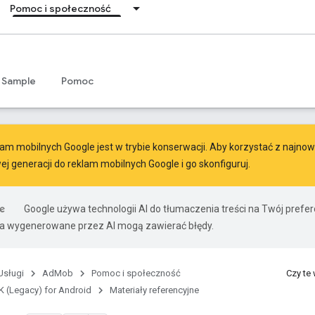
Pomoc i społeczność
Sample
Pomoc
am mobilnych Google jest w trybie konserwacji. Aby korzystać z najnowsz
ej generacji do reklam mobilnych Google
i go skonfiguruj.
Google używa technologii AI do tłumaczenia treści na Twój pref
ia wygenerowane przez AI mogą zawierać błędy.
Usługi
AdMob
Pomoc i społeczność
Czy te
 (Legacy) for Android
Materiały referencyjne