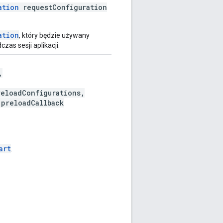
ation
requestConfiguration
ation
, który będzie używany
zas sesji aplikacji.
,
reloadConfigurations,
preloadCallback
art
.