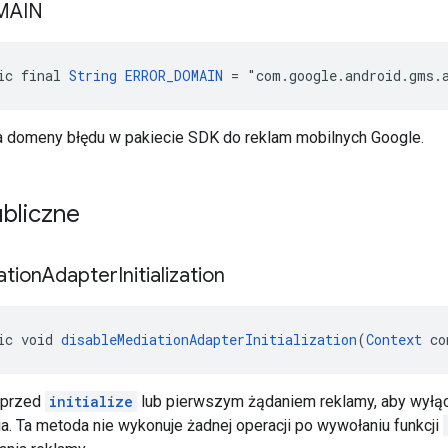
MAIN
ic final 
String
ERROR_DOMAIN
 = "com.google.android.gms.
 domeny błędu w pakiecie SDK do reklam mobilnych Google.
bliczne
ation
Adapter
Initialization
ic void 
disableMediationAdapterInitialization
(
Context
 co
 przed
initialize
lub pierwszym żądaniem reklamy, aby wyłąc
a. Ta metoda nie wykonuje żadnej operacji po wywołaniu funkcji