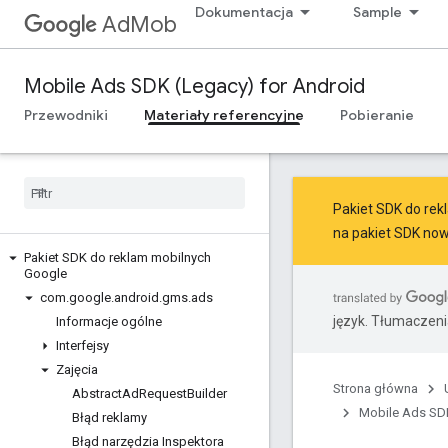
Dokumentacja
Sample
AdMob
Mobile Ads SDK (Legacy) for Android
Przewodniki
Materiały referencyjne
Pobieranie
Pakiet SDK do rekl
na
pakiet SDK now
Pakiet SDK do reklam mobilnych
Google
com
.
google
.
android
.
gms
.
ads
język. Tłumaczen
Informacje ogólne
Interfejsy
Zajęcia
Strona główna
Abstract
Ad
Request
Builder
Mobile Ads SDK
Błąd reklamy
Błąd narzędzia Inspektora