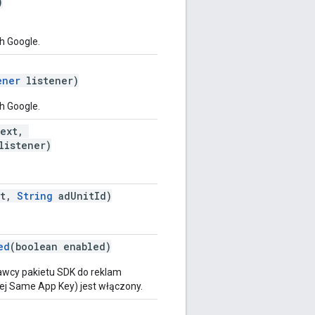
)
h Google.
ener
listener)
h Google.
ext,
istener)
xt,
String
adUnitId)
ed
(boolean enabled)
dawcy pakietu SDK do reklam
j Same App Key) jest włączony.