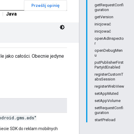
Prześlij opinię
getRequestConfi
guration
|
Java
getVersion
inicjować
inicjować
openAdInspecto
r
openDebugMen
u
le jako całości. Obecnie jedyne
putPublisherFirst
PartyIdEnabled
registerCustomT
absSession
registerWebView
setAppMuted
setAppVolume
setRequestConfi
guration
droid.gms.ads"
startPreload
ecie SDK do reklam mobilnych