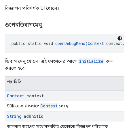
বিজ্ঞাপন পরিদর্শক UI খোলে।
ওপেনডিবাগমেনু
public static void 
openDebugMenu
(
Context
 context, 
ডিবাগ মেনু খোলে। এই ফাংশনের আগে
initialize
কল
করতে হবে।
পরামিতি
Context
context
Context
SDK যে কার্যকলাপে
চলছে।
String
ad
Unit
Id
আপনার অ্যাপের সাথে সম্পর্কিত যেকোনো বিজ্ঞাপন পরিচালক