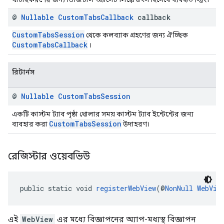
@
Nullable
Custom
Tabs
Callback
callback
CustomTabsSession
থেকে কলব্যাক গ্রহণের জন্য ঐচ্ছিক
CustomTabsCallback
।
রিটার্নস
@
Nullable
Custom
Tabs
Session
একটি কাস্টম ট্যাব পৃষ্ঠা খোলার সময় কাস্টম ট্যাব ইন্টেন্টের জন্য
CustomTabsSession
ব্যবহার করা
উদাহরণ।
রেজিস্টার ওয়েবভিউ
public static void 
registerWebView
(@
NonNull
WebVie
এই
WebView
এর মধ্যে বিজ্ঞাপনের অ্যাপ-মধ্যস্থ বিজ্ঞাপন