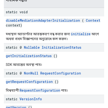
পাবলিক পদ্ধতি
static void
disableMediationAdapterInitialization
(
Context
context)
initialize
মধ্যস্থতা অ্যাডাপ্টার আরম্ভকরণ বন্ধ করার জন্য
আগে
অথবা প্রথম বিজ্ঞাপনের অনুরোধে কল করুন।
static @
Nullable
Initialization
Status
getInitializationStatus
()
SDK আরম্ভের অবস্থা পায়।
static @
Non
Null
Request
Configuration
getRequestConfiguration
()
RequestConfiguration
বিশ্বব্যাপী
পায়।
static
Version
Info
getVersion
()