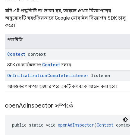
যদি এই পদ্ধতিটি না ডাকা হয়, তাহলে প্রথম বিজ্ঞাপনের
অনুরোধটি স্বয়ংক্রিয়ভাবে Google মোবাইল বিজ্ঞাপন SDK চালু
করে।
পরামিতি
Context
context
Context
SDK যে কার্যকলাপে
চলছে।
On
Initialization
Complete
Listener
listener
আরম্ভকরণ সম্পন্ন হওয়ার পরে একটি কলব্যাক আহ্বান করা হবে।
open
Ad
Inspector সম্পর্কে
public static void 
openAdInspector
(
Context
 context