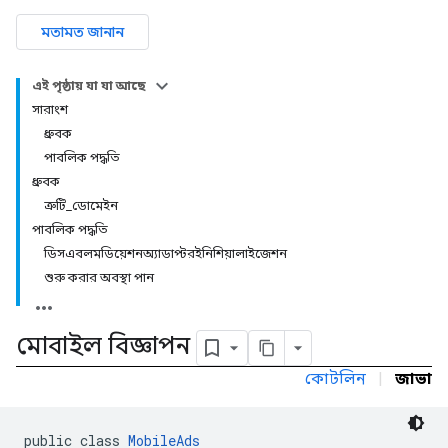
মতামত জানান
এই পৃষ্ঠায় যা যা আছে
সারাংশ
ধ্রুবক
পাবলিক পদ্ধতি
ধ্রুবক
ত্রুটি_ডোমেইন
পাবলিক পদ্ধতি
ডিসএবলমডিয়েশনঅ্যাডাপ্টরইনিশিয়ালাইজেশন
শুরু করার অবস্থা পান
মোবাইল বিজ্ঞাপন
কোটলিন
|
জাভা
r
public class 
MobileAds