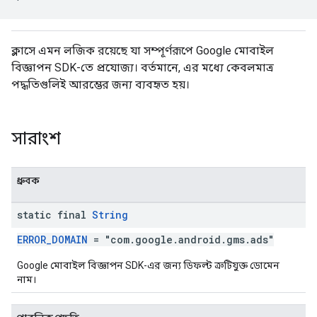
n
ক্লাসে এমন লজিক রয়েছে যা সম্পূর্ণরূপে Google মোবাইল
com.google.android.gms.ads.interstitial
বিজ্ঞাপন SDK-তে প্রযোজ্য। বর্তমানে, এর মধ্যে কেবলমাত্র
পদ্ধতিগুলিই আরম্ভের জন্য ব্যবহৃত হয়।
customevent
tb
সারাংশ
ধ্রুবক
rstitial
static final
String
ERROR_DOMAIN
= "com.google.android.gms.ads"
Google মোবাইল বিজ্ঞাপন SDK-এর জন্য ডিফল্ট ত্রুটিযুক্ত ডোমেন
নাম।