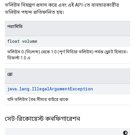
ভলিউম নিয়ন্ত্রণ প্রদান করে এবং এই API-তে ব্যবহারকারীর
ভলিউম পছন্দ প্রতিফলিত হয়।
পরামিতি
float volume
ভলিউম 0 (নিঃশব্দ) থেকে 1.0 (পূর্ণ মিডিয়া ভলিউম) পর্যন্ত ফ্লোট হিসাবে।
ডিফল্ট 1.0 এ
থ্রো
java
.
lang
.
Illegal
Argument
Exception
যদি ভলিউম বৈধ সীমার বাইরে থাকে
সেট-রিকোয়েস্ট কনফিগারেশন