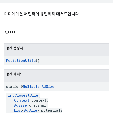
미디에이션 어댑터의 유틸리티 메서드입니다.
n
요약
customevent
tb
공개 생성자
MediationUtils
()
rstitial
공개 메서드
static @
Nullable
Ad
Size
findClosestSize
(
Context
context,
AdSize
original,
List
<
AdSize
> potentials