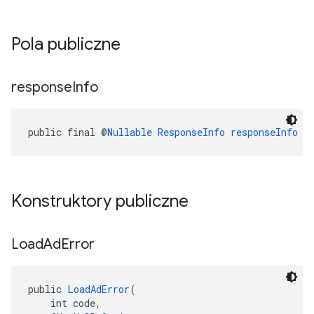
Pola publiczne
response
Info
public final @
Nullable
ResponseInfo
responseInfo
Konstruktory publiczne
Load
Ad
Error
public 
LoadAdError
(
    int code,