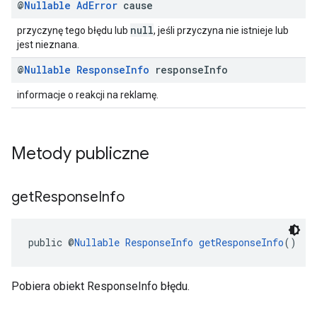
@
Nullable
Ad
Error
cause
null
przyczynę tego błędu lub
, jeśli przyczyna nie istnieje lub
jest nieznana.
@
Nullable
Response
Info
response
Info
informacje o reakcji na reklamę.
Metody publiczne
get
Response
Info
public @
Nullable
ResponseInfo
getResponseInfo
()
Pobiera obiekt ResponseInfo błędu.