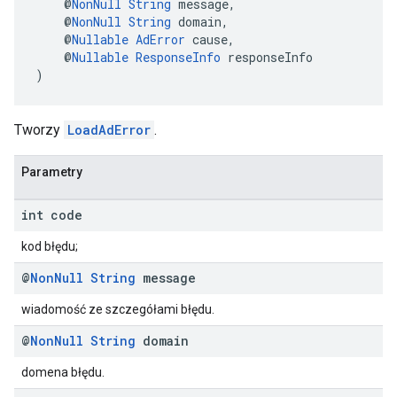
    @
NonNull
String
 message,
    @
NonNull
String
 domain,
    @
Nullable
AdError
 cause,
    @
Nullable
ResponseInfo
 responseInfo
)
Tworzy
LoadAdError
.
Parametry
int code
kod błędu;
@
Non
Null
String
message
wiadomość ze szczegółami błędu.
@
Non
Null
String
domain
domena błędu.