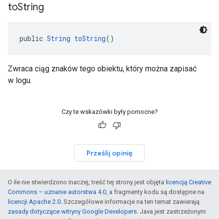
to
String
public 
String
toString
()
Zwraca ciąg znaków tego obiektu, który można zapisać
w logu.
Czy te wskazówki były pomocne?
Prześlij opinię
O ile nie stwierdzono inaczej, treść tej strony jest objęta
licencją Creative
Commons – uznanie autorstwa 4.0
, a fragmenty kodu są dostępne na
licencji Apache 2.0
. Szczegółowe informacje na ten temat zawierają
zasady dotyczące witryny Google Developers
. Java jest zastrzeżonym