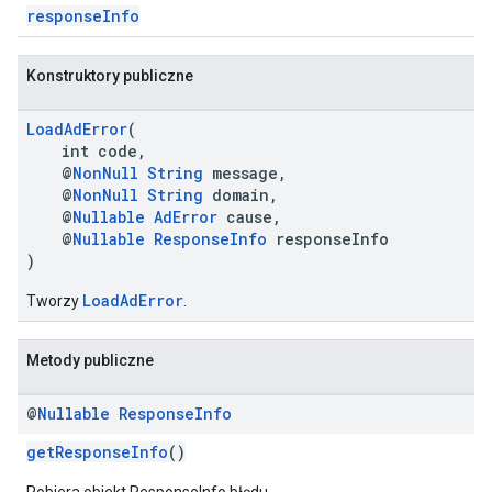
responseInfo
Konstruktory publiczne
LoadAdError
(
int code,
@
NonNull
String
message,
@
NonNull
String
domain,
@
Nullable
AdError
cause,
@
Nullable
ResponseInfo
responseInfo
)
LoadAdError
Tworzy
.
Metody publiczne
@
Nullable
Response
Info
getResponseInfo
()