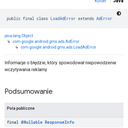
Kotlin
|
Java
r
public final class 
LoadAdError
 extends 
AdError
java.lang.Object
↳
com.google.android.gms.ads.AdError
n
↳
com.google.android.gms.ads.LoadAdError
Informacje o błędzie, który spowodował niepowodzenie
customevent
wczytywania reklamy.
tb
Podsumowanie
rstitial
Pola publiczne
final @
Nullable
Response
Info