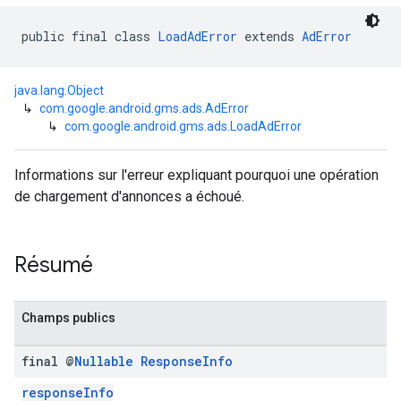
public final class 
LoadAdError
 extends 
AdError
n
java.lang.Object
↳
com.google.android.gms.ads.AdError
↳
com.google.android.gms.ads.LoadAdError
customevent
tb
Informations sur l'erreur expliquant pourquoi une opération
de chargement d'annonces a échoué.
Résumé
rstitial
Champs publics
final @
Nullable
Response
Info
responseInfo