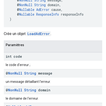
    @
NonNull
String
 message,
    @
NonNull
String
 domain,
    @
Nullable
AdError
 cause,
    @
Nullable
ResponseInfo
 responseInfo
)
Crée un objet
LoadAdError
.
Paramètres
int code
le code d'erreur ;
@
Non
Null
String
message
un message détaillant l'erreur.
@
Non
Null
String
domain
le domaine de l'erreur.