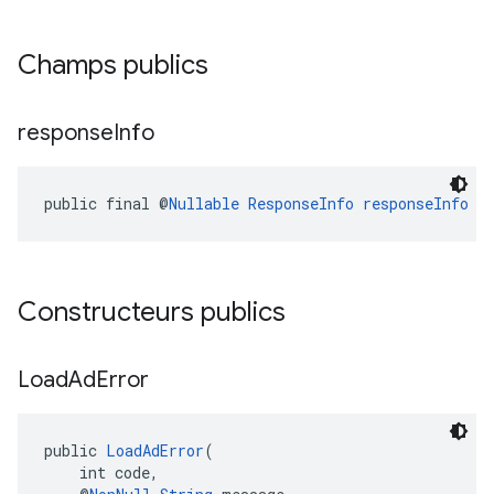
Champs publics
response
Info
public final @
Nullable
ResponseInfo
responseInfo
Constructeurs publics
Load
Ad
Error
public 
LoadAdError
(
    int code,