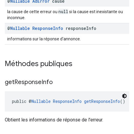
@
Nullable
Ad
Error
cause
null
la cause de cette erreur ou
si la cause est inexistante ou
inconnue.
@
Nullable
Response
Info
response
Info
informations sur la réponse d'annonce.
Méthodes publiques
get
Response
Info
public @
Nullable
ResponseInfo
getResponseInfo
()
Obtient les informations de réponse de l'erreur.