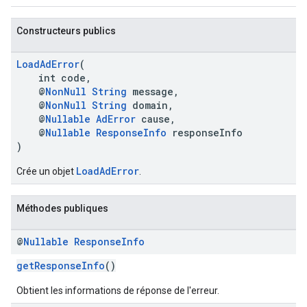
Constructeurs publics
LoadAdError
(
int code,
@
NonNull
String
message,
@
NonNull
String
domain,
@
Nullable
AdError
cause,
@
Nullable
ResponseInfo
responseInfo
)
LoadAdError
Crée un objet
.
Méthodes publiques
@
Nullable
Response
Info
getResponseInfo
()
Obtient les informations de réponse de l'erreur.